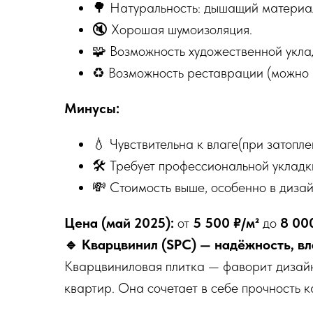
🌳 Натуральность: дышащий материал
🔇 Хорошая шумоизоляция.
🧩 Возможность художественной уклад
♻️ Возможность реставрации (можно 
Минусы:
💧 Чувствительна к влаге(при затопле
🛠 Требует профессиональной укладк
💸 Стоимость выше, особенно в дизай
Цена (май 2025):
от
5 500 ₽/м²
до
8 00
🔹 Кварцвинил (SPC) — надёжность, вл
Кварцвиниловая плитка — фаворит дизайн
квартир. Она сочетает в себе прочность к