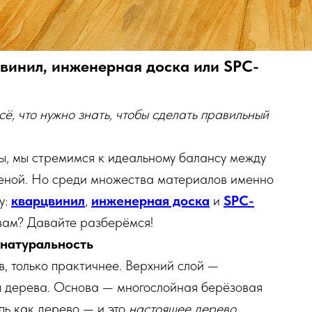
цвинил, инженерная доска или SPC-
, что нужно знать, чтобы сделать правильный
ы, мы стремимся к идеальному балансу между
 ценой. Но среди множества материалов именно
у:
кварцвинил
,
инженерная доска
и
SPC-
 вам? Давайте разберёмся!
 натуральность
, только практичнее. Верхний слой —
ы дерева. Основа — многослойная берёзовая
пь как дерево — и это
настоящее дерево
.