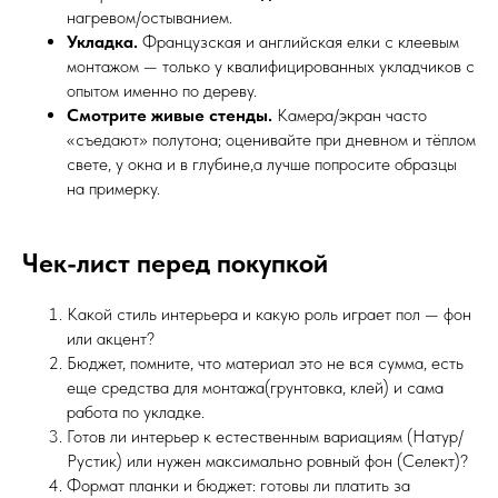
нагревом/остыванием.
Укладка.
Французская и английская елки с клеевым
монтажом — только у квалифицированных укладчиков с
опытом именно по дереву.
Смотрите живые стенды.
Камера/экран часто
«съедают» полутона; оценивайте при дневном и тёплом
свете, у окна и в глубине,а лучше попросите образцы
на примерку.
Чек-лист перед покупкой
Какой стиль интерьера и какую роль играет пол — фон
или акцент?
Бюджет, помните, что материал это не вся сумма, есть
еще средства для монтажа(грунтовка, клей) и сама
работа по укладке.
Готов ли интерьер к естественным вариациям (Натур/
Рустик) или нужен максимально ровный фон (Селект)?
Формат планки и бюджет: готовы ли платить за