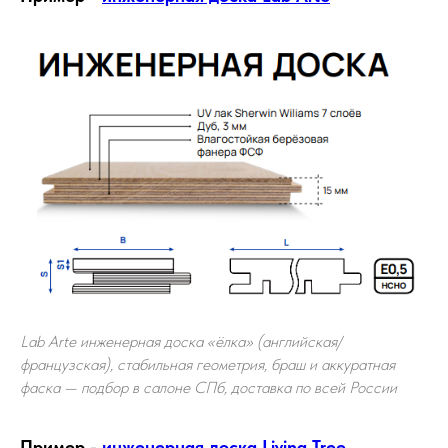
Lab Arte инженерная доска «ёлка» (английская/
французская), стабильная геометрия, браш и аккуратная
фаска — подбор в салоне СПб, доставка по всей России
Пример -
инженерная доска Living Tree