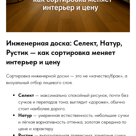
Инженерная доска: Селект, Натур,
Рустик — как сортировка меняет
интерьер и цену
Сортировка инженерной доски — это не «качество/брак», а
визуальный отбор лицевого слоя.
Селект
— максимально спокойный рисунок, почти без
сучков и перепадов тона; выглядит «дороже», обычно
стоит наиболее дорого.
Натур
— умеренная естественность: небольшие сучки
и лёгкая вариативность оттенка; золотая середина по
цене и характеру.
Рустик
— выразительная древесина: заметные сучки,