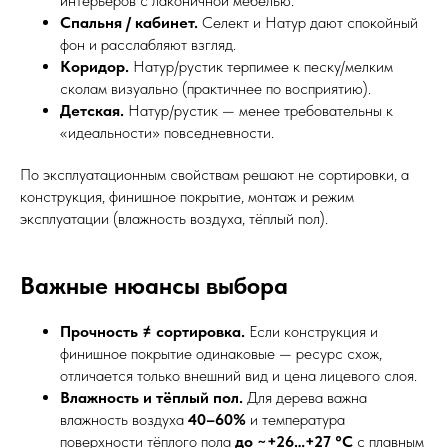
интерьеров с лаконичной мебелью.
Спальня / кабинет.
Селект и Натур дают спокойный
фон и расслабляют взгляд.
Коридор.
Натур/рустик терпимее к песку/мелким
сколам визуально (практичнее по восприятию).
Детская.
Натур/рустик — менее требовательны к
«идеальности» повседневности.
По эксплуатационным свойствам решают не сортировки, а
конструкция, финишное покрытие, монтаж и режим
эксплуатации (влажность воздуха, тёплый пол).
Важные нюансы выбора
Прочность ≠ сортировка.
Если конструкция и
финишное покрытие одинаковые — ресурс схож,
отличается только внешний вид и цена лицевого слоя.
Влажность и тёплый пол.
Для дерева важна
влажность воздуха
40–60%
и температура
поверхности тёплого пола
до ~+26…+27 °C
с плавным