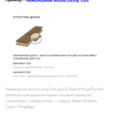
Инженерная доска Living Tree дуб (Селект/Натур/Рустик),
однополосная широкая планка, матовый лак/масло,
совместима с тёплым полом — шоурум Parket Brothers,
Санкт-Петербург