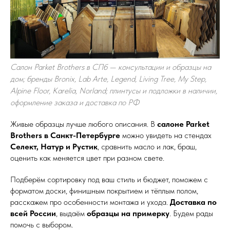
Салон Parket Brothers в СПб — консультации и образцы на
дом; бренды Bronix, Lab Arte, Legend, Living Tree, My Step,
Alpine Floor, Karelia, Norland; плинтусы и подложки в наличии,
оформление заказа и доставка по РФ
Живые образцы лучше любого описания. В
салоне Parket
Brothers в Санкт-Петербурге
можно увидеть на стендах
Селект, Натур и Рустик
, сравнить масло и лак, браш,
оценить как меняется цвет при разном свете.
Подберём сортировку под ваш стиль и бюджет, поможем с
форматом доски, финишным покрытием и тёплым полом,
расскажем про особенности монтажа и ухода.
Доставка по
всей России
, выдаём
образцы на примерку
. Будем рады
помочь с выбором.