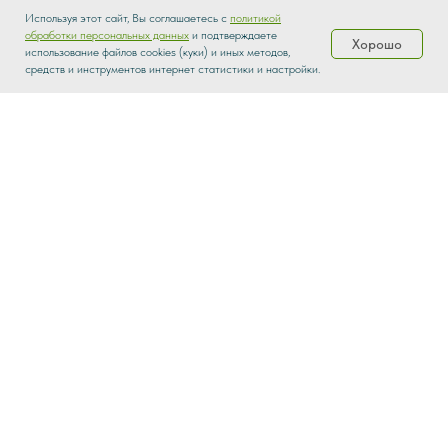
Используя этот сайт, Вы соглашаетесь с
политикой
обработки персональных данных
и подтверждаете
Хорошо
использование файлов cookies (куки) и иных методов,
Каталог
Распродажа
Доставка
О нас
средств и инструментов интернет статистики и настройки.
parketbrothers@yandex.ru
На главную
Каталог
О нас
Контакты
8-926-207-51-59
8 (800) 550-85-78