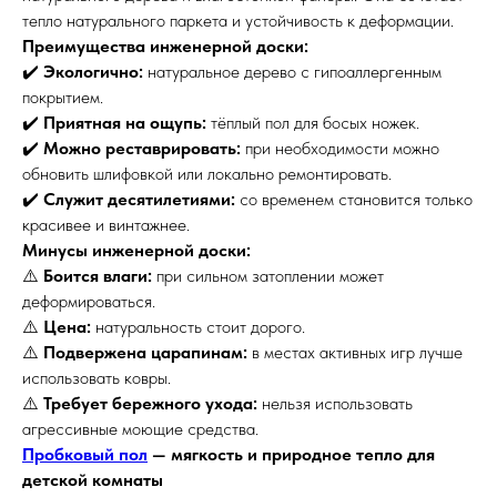
тепло натурального паркета и устойчивость к деформации.
Преимущества инженерной доски:
✔️
Экологично:
натуральное дерево с гипоаллергенным
покрытием.
✔️
Приятная на ощупь:
тёплый пол для босых ножек.
✔️
Можно реставрировать:
при необходимости можно
обновить шлифовкой или локально ремонтировать.
✔️
Служит десятилетиями:
со временем становится только
красивее и винтажнее.
Минусы инженерной доски:
⚠️
Боится влаги:
при сильном затоплении может
деформироваться.
⚠️
Цена:
натуральность стоит дорого.
⚠️
Подвержена царапинам:
в местах активных игр лучше
использовать ковры.
⚠️
Требует бережного ухода:
нельзя использовать
агрессивные моющие средства.
Пробковый пол
— мягкость и природное тепло для
детской комнаты