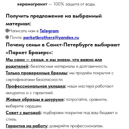
керамогранит
— 100% защита от воды.
Получить предложение на выбранный
материал:
🌐Написать нам в
Telegram
🌐 Почта:
parketbrothers@yandex.ru
Почему семьи в Санкт-Петербурге выбирают
«Паркет Бразерс»:
Мы сами — семья, и мы знаем, что важно для
родителей
:
безопасные материалы и долговечность.
Только проверенные бренды
:
мы продаём покрытия с
сертификатами безопасности.
Профессиональная укладка
:
наши мастера работают
аккуратно и с гарантией.
Живые образцы в шоуруме
:
потрогайте, сравните,
выберите сердцем.
Совет с выгодой
:
подбираем покрытие под ваш бюджет и
стиль.
Гарантия на работу
:
доверяйте профессионалам.