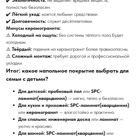
✔️
Экологичность:
не выделяет вредных веществ,
полностью безопасен.
✔️
Лёгкий уход:
моется любыми средствами.
✔️
Долговечность:
служит десятилетиями.
Минусы керамогранита:
⚠️
Холодный на ощупь:
без системы тёплого пола будет
холодным.
⚠️
Твёрдый:
падения на керамогранит более травмоопасны.
⚠️
Сложный монтаж:
требует дорогой и профессиональной
укладки.
Итог: какое напольное покрытие выбрать для
семьи с детьми?
Для детской:
пробковый пол
или
SPC-
ламинат(кварцвинил)
— мягко, тепло и безопасно.
Для кухни и прихожей:
SPC-ламинат(кварцвинил)
или
керамогранит
— влагостойко и практично.
Для спальни:
инженерная доска
или
ламинат
—
уютно и красиво.
Для ванной:
SPC-ламинат(кварцвинил)
или