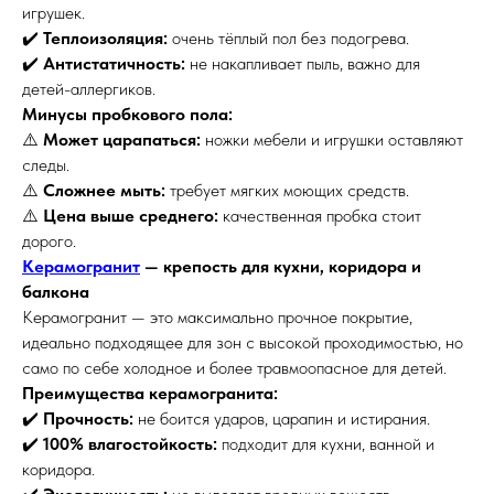
игрушек.
✔️
Теплоизоляция:
очень тёплый пол без подогрева.
✔️
Антистатичность:
не накапливает пыль, важно для
детей-аллергиков.
Минусы пробкового пола:
⚠️
Может царапаться:
ножки мебели и игрушки оставляют
следы.
⚠️
Сложнее мыть:
требует мягких моющих средств.
⚠️
Цена выше среднего:
качественная пробка стоит
дорого.
Керамогранит
— крепость для кухни, коридора и
балкона
Керамогранит — это максимально прочное покрытие,
идеально подходящее для зон с высокой проходимостью, но
само по себе холодное и более травмоопасное для детей.
Преимущества керамогранита:
✔️
Прочность:
не боится ударов, царапин и истирания.
✔️
100% влагостойкость:
подходит для кухни, ванной и
коридора.