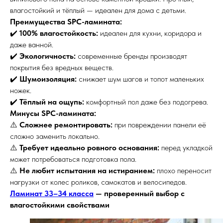
влагостойкий и тёплый — идеален для дома с детьми.
Преимущества SPC-ламината:
✔️
100% влагостойкость:
идеален для кухни, коридора и
даже ванной.
✔️
Экологичность:
современные бренды производят
покрытия без вредных веществ.
✔️
Шумоизоляция:
снижает шум шагов и топот маленьких
ножек.
✔️
Тёплый на ощупь:
комфортный пол даже без подогрева.
Минусы SPC-ламината:
⚠️
Сложнее ремонтировать:
при повреждении панели её
сложно заменить локально.
⚠️
Требует идеально ровного основания:
перед укладкой
может потребоваться подготовка пола.
⚠️
Не любит испытания на истиранием:
плохо переносит
нагрузки от колес роликов, самокатов и велосипедов.
Ламинат 33–34 класса
— проверенный выбор с
влагостойкими свойствами