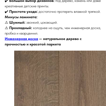
✔️
Большой выбор дизайнов:
под дерево, камень или даже
креативные детские принты.
✔️
Простота ухода:
достаточно протереть влажной тряпкой.
Минусы ламината:
⚠️
Шумный:
звонкий, цокающий.
⚠️
Прохладный:
холоднее на ощупь, чем инженерная доска,
пробка и кварцвинил.
Инженерная доска
— натуральное дерево с
прочностью и красотой паркета