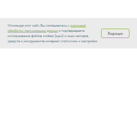
Используя этот сайт, Вы соглашаетесь с
политикой
обработки персональных данных
и подтверждаете
Хорошо
использование файлов cookies (куки) и иных методов,
Каталог
Распродажа
Доставка
О нас
средств и инструментов интернет статистики и настройки.
parketbrothers@yandex.ru
На главную
Каталог
О нас
Контакты