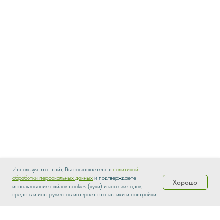
Используя этот сайт, Вы соглашаетесь с
политикой
обработки персональных данных
и подтверждаете
Хорошо
использование файлов cookies (куки) и иных методов,
Каталог
Распродажа
Доставка
О нас
средств и инструментов интернет статистики и настройки.