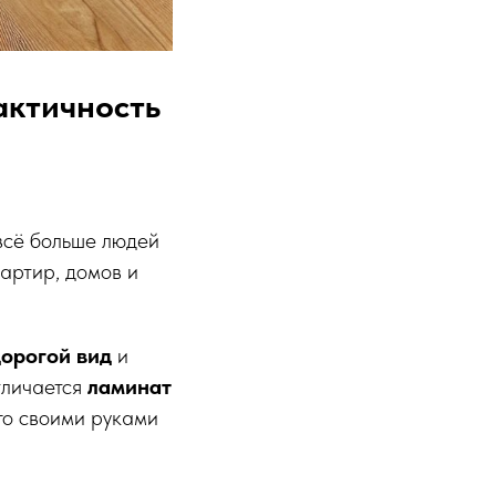
актичность
всё больше людей
артир, домов и
дорогой вид
и
тличается
ламинат
его своими руками