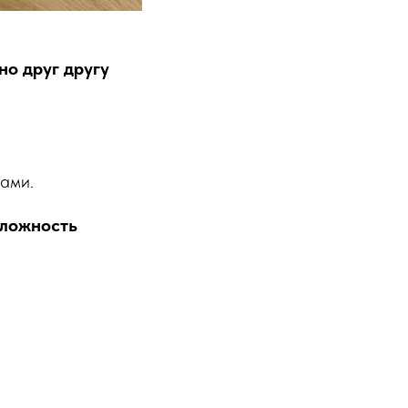
о друг другу
рами.
сложность