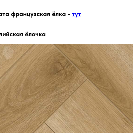
ата французская ёлка -
тут
лийская ёлочка