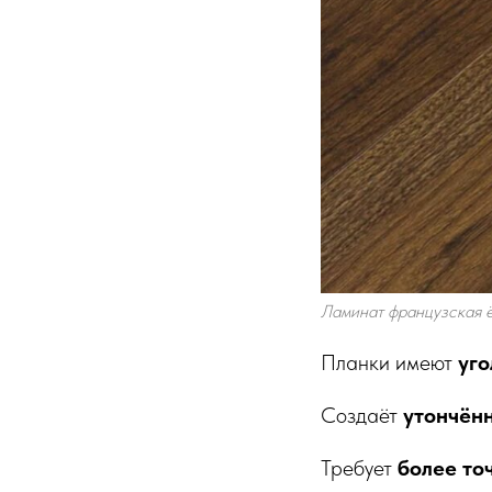
Ламинат французская 
Планки имеют
уго
Создаёт
утончённ
Требует
более то