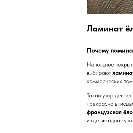
Ламинат ёл
Почему ламинат
Напольное покрыти
выбирают
ламина
коммерческих пом
Такой узор делает
прекрасно вписыва
французская ёло
и где выгодно куп