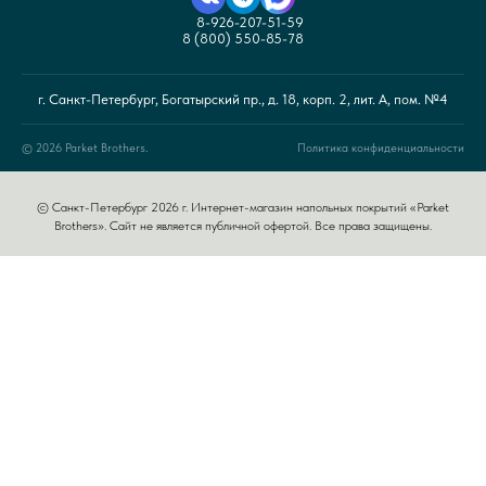
8-926-207-51-59
8 (800) 550-85-78
г. Санкт-Петербург, Богатырский пр., д. 18, корп. 2, лит. А, пом. №4
© 2026 Parket Brothers.
Политика конфиденциальности
© Санкт-Петербург 2026 г. Интернет-магазин напольных покрытий «Parket
Brothers». Сайт не является публичной офертой. Все права защищены.