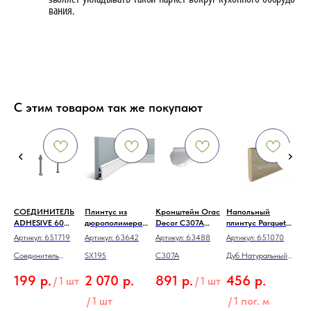
С этим товаром так же покупают
СОЕДИНИТЕЛЬ
Плинтус из
Кронштейн Orac
Напольный
Лай
ADHESIVE 60
дюрополимера
Decor C307A
плинтус Parquet
Ла
а
Серебристый
Orac Decor SX195
75x94x40
Light Дуб
22
Артикул:
651719
Артикул:
63642
Артикул:
63488
Артикул:
651070
Арт
55
анодированный
2000x19x80
Натуральный
арт
Соединитель
SX195
C307A
Дуб Натуральный
Сов
Отбеленный SK
13-5
Adhesive 62мм
Отбеленный SK 13-
рее
199
р.
2 070
р.
891
р.
456
р.
8
2200х80х12,5 мм
/
1 шт
/
1 шт
ЗАКАЗЫ
5
кон
ПРИНИМАЮТСЯ
/
1 шт
/
1 пог. м
ОТ 10 шт