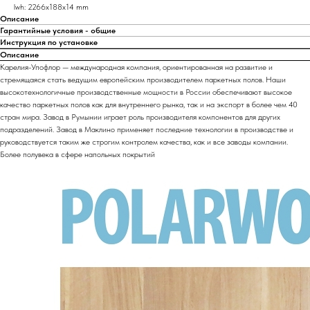
lwh: 2266x188x14 mm
Описание
Гарантийные условия - общие
Инструкция по установке
Описание
Карелия-Упофлор — международная компания, ориентированная на развитие и
стремящаяся стать ведущим европейским производителем паркетных полов. Наши
высокотехнологичные производственные мощности в России обеспечивают высокое
качество паркетных полов как для внутреннего рынка, так и на экспорт в более чем 40
стран мира. Завод в Румынии играет роль производителя компонентов для других
подразделений. Завод в Маклино применяет последние технологии в производстве и
руководствуется таким же строгим контролем качества, как и все заводы компании.
Более полувека в сфере напольных покрытий