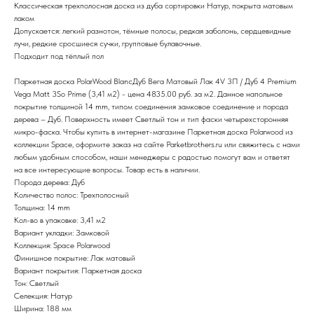
Классическая трехполосная доска из дуба сортировки Натур, покрыта матовым
лаком
Допускается: легкий разнотон, тёмные полосы, редкая заболонь, сердцевидные
лучи, редкие сросшиеся сучки, групповые булавочные.
Подходит под тёплый пол
Паркетная доска PolarWood BlancДуб Вега Матовый Лак 4V 3П / Дуб 4 Premium
Vega Matt 3So Prime (3,41 м2) - цена 4835.00 руб. за м2. Данное напольное
покрытие толщиной 14 mm, типом соединения замковое соединение и порода
дерева – Дуб. Поверхность имеет Светлый тон и тип фаски четырехсторонняя
микро-фаска. Чтобы купить в интернет-магазине Паркетная доска Polarwood из
коллекции Space, оформите заказ на сайте Parketbrothers.ru или свяжитесь с нами
любым удобным способом, наши менеджеры с радостью помогут вам и ответят
на все интересующие вопросы. Товар есть в наличии.
Порода дерева: Дуб
Количество полос: Трехполосный
Толщина: 14 mm
Кол-во в упаковке: 3,41 м2
Вариант укладки: Замковой
Коллекция: Space Polarwood
Финишное покрытие: Лак матовый
Вариант покрытия: Паркетная доска
Тон: Светлый
Селекция: Натур
Ширина: 188 мм