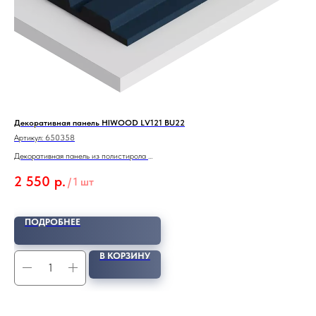
Декоративная панель HIWOOD LV121 BU22
ТЕ
Чер
Артикул:
650358
Арт
Декоративная панель из полистирола
Тен
LV121 BU22
2 550
р.
/
1 шт
сте
1 
воз
Чер
ЗА
ПОДРОБНЕЕ
В КОРЗИНУ