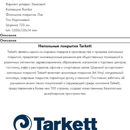
Вариант укладки: Замковой
Коллекция: Rumba
Финишное покрытие: Лак
Тон: Коричневый
Ширина: 120 мм
lwh: 1200x120x14 mm
Описание
Описание
Напольные покрытия Tarkett
Tarkett, являясь одним из мировых лидеров в производстве и продаже напольных
покрытий, предлагает инновационные решения для общественных помещений в
различных сегментах: здравоохранения, образования, магазинов и торговых центров,
гостиниц, кафе и ресторанов, офисов и спортивных залов. Широкий ассортимент
напольных покрытий Tarkett включает виниловые покрытия, Art Vinyl, натуральный
линолеум, ковровые покрытия, паркетную доску и ламинат. Постоянно заботясь об
улучшении жизни своих покупателей и окружающей среде, компания Tarkett,
представленная в более чем 100 странах, создает качественные, безопасные
дизайнерские пространства.