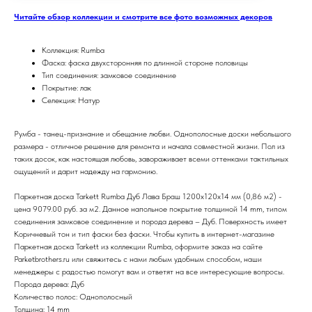
Читайте обзор коллекции и смотрите все фото возможных декоров
Коллекция: Rumba
Фаска: фаска двухсторонняя по длинной стороне половицы
Тип соединения: замковое соединение
Покрытие: лак
Селекция: Натур
Румба - танец-признание и обещание любви. Однополосные доски небольшого
размера - отличное решение для ремонта и начала совместной жизни. Пол из
таких досок, как настоящая любовь, завораживает всеми оттенками тактильных
ощущений и дарит надежду на гармонию.
Паркетная доска Tarkett Rumba Дуб Лава Браш 1200х120х14 мм (0,86 м2) -
цена 9079.00 руб. за м2. Данное напольное покрытие толщиной 14 mm, типом
соединения замковое соединение и порода дерева – Дуб. Поверхность имеет
Коричневый тон и тип фаски без фаски. Чтобы купить в интернет-магазине
Паркетная доска Tarkett из коллекции Rumba, оформите заказ на сайте
Parketbrothers.ru или свяжитесь с нами любым удобным способом, наши
менеджеры с радостью помогут вам и ответят на все интересующие вопросы.
Порода дерева: Дуб
Количество полос: Однополосный
Толщина: 14 mm