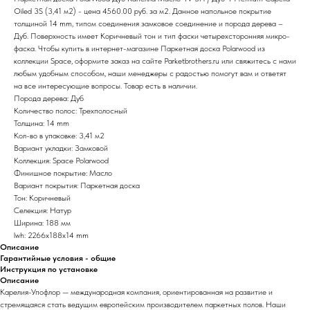
Oiled 3S (3,41 м2) - цена 4560.00 руб. за м2. Данное напольное покрытие
толщиной 14 mm, типом соединения замковое соединение и порода дерева –
Дуб. Поверхность имеет Коричневый тон и тип фаски четырехсторонняя микро-
фаска. Чтобы купить в интернет-магазине Паркетная доска Polarwood из
коллекции Space, оформите заказ на сайте Parketbrothers.ru или свяжитесь с нами
любым удобным способом, наши менеджеры с радостью помогут вам и ответят
на все интересующие вопросы. Товар есть в наличии.
Порода дерева: Дуб
Количество полос: Трехполосный
Толщина: 14 mm
Кол-во в упаковке: 3,41 м2
Вариант укладки: Замковой
Коллекция: Space Polarwood
Финишное покрытие: Масло
Вариант покрытия: Паркетная доска
Тон: Коричневый
Селекция: Натур
Ширина: 188 мм
lwh: 2266x188x14 mm
Описание
Гарантийные условия - общие
Инструкция по установке
Описание
Карелия-Упофлор — международная компания, ориентированная на развитие и
стремящаяся стать ведущим европейским производителем паркетных полов. Наши