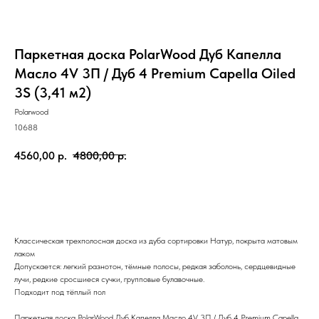
Паркетная доска PolarWood Дуб Капелла
Масло 4V 3П / Дуб 4 Premium Capella Oiled
3S (3,41 м2)
Polarwood
10688
4560,00
р.
4800,00
р.
ЗАКАЗАТЬ
Классическая трехполосная доска из дуба сортировки Натур, покрыта матовым
лаком
Допускается: легкий разнотон, тёмные полосы, редкая заболонь, сердцевидные
лучи, редкие сросшиеся сучки, групповые булавочные.
Подходит под тёплый пол
Паркетная доска PolarWood Дуб Капелла Масло 4V 3П / Дуб 4 Premium Capella