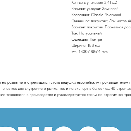
Кол-во в упаковке: 3,41 м2
Вариант укладки: Замковой
Коллекция: Classic Polarwood
Финишное покрытие: Лак матовый
Вариант покрытия: Паркетная дос
Тон: Натуральный
Селекция: Кантри
Ширина: 188 мм
lwh: 1800x188x14 mm
 на развитие и стремящаяся стать ведущим европейским производителем 
олов как для внутреннего рынка, так и на экспорт в более чем 40 стран м
ие технологии в производстве и руководствуется таким же строгим контрол