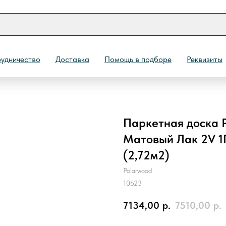
удничество
Доставка
Помощь в подборе
Реквизиты
Паркетная доска P
Назад
Матовый Лак 2V 1П
(2,72м2)
Polarwood
10623
7134,00
р.
7510,00
р.