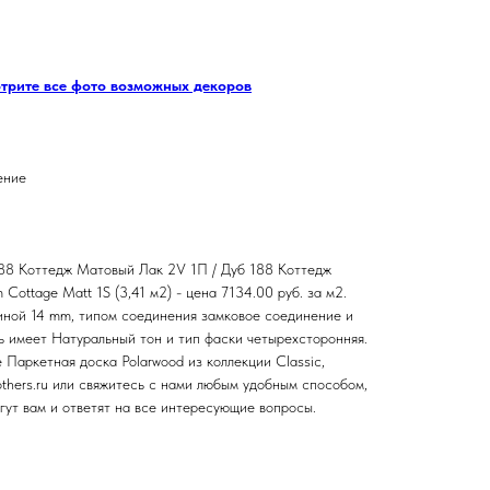
отрите все фото возможных декоров
ение
188 Коттедж Матовый Лак 2V 1П / Дуб 188 Коттедж
Cottage Matt 1S (3,41 м2) - цена 7134.00 руб. за м2.
иной 14 mm, типом соединения замковое соединение и
ь имеет Натуральный тон и тип фаски четырехсторонняя.
 Паркетная доска Polarwood из коллекции Classic,
others.ru или свяжитесь с нами любым удобным способом,
ут вам и ответят на все интересующие вопросы.