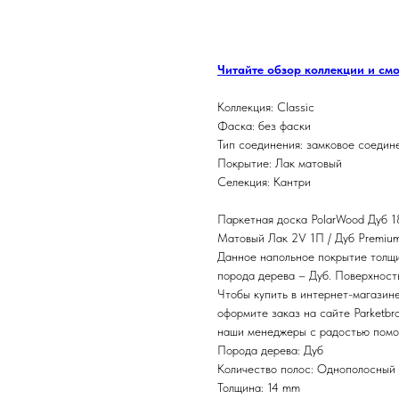
ЗАКАЗАТЬ
Читайте обзор коллекции и см
Коллекция: Classic
Фаска: без фаски
Тип соединения: замковое соедин
Покрытие: Лак матовый
Селекция: Кантри
Паркетная доска PolarWood Дуб 
Матовый Лак 2V 1П / Дуб Premium 
Данное напольное покрытие толщ
порода дерева – Дуб. Поверхност
Чтобы купить в интернет-магазине
оформите заказ на сайте Parketbr
наши менеджеры с радостью помог
Порода дерева: Дуб
Количество полос: Однополосный
Толщина: 14 mm