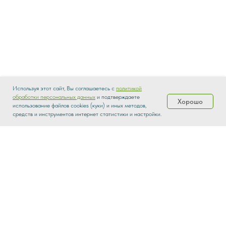
Используя этот сайт, Вы соглашаетесь с
политикой
обработки персональных данных
и подтверждаете
Хорошо
использование файлов cookies (куки) и иных методов,
Каталог
Распродажа
Доставка
О нас
средств и инструментов интернет статистики и настройки.
parketbrothers@yandex.ru