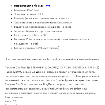
Информация о бренде -
тут
Коллекция: Plus/Плюс
Замковая система: Uniclic
Наличие фаски: 4х-сторонняя элегантная фаска
Совместимость с подогревом полов: Совместимо
Водостойкий: непрохождение жидкости 12 часов
Тиснение: Матовая структура древесины
Класс износостойкости: 32
Гарантия 25 лет при использовании в быту (гарантия во влажных
помещениях - 5 лет)
Кол-во в упаковке: 1,596 м2 (7 планок)
Наиболее темный цвет в коллекции. Глубокий, насыщенный и элегантный оттенок.
Ламинат Clix-Floor ДУБ ТЁМНЫЙ ШОКОЛАД CXP 088 1200х190х8 (1,596 м2)
- цена 1260.00 руб. за м2. Данное напольное покрытие толщиной 8 мм, типом
соединения замковое соединение и имитация дерева – Дуб. Поверхность имеет
Коричневый тон и тип фаски - микро фаски. Чтобы Купить в интернет-магазине
Ламинат Clix-Floor из коллекции Plus/Плюс, оформите заказ на сайте
Parketbrothers.ru или свяжитесь с нами любым удобным способом, наши
менеджеры с радостью помогут вам и ответят на все интересующие вопросы.
Товар в наличии
Класс: 32