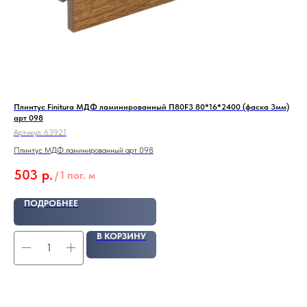
Плинтус Finitura МДФ ламинированный П80F3 80*16*2400 (фаска 3мм)
Под
арт 098
Арт
Артикул:
63921
ЗАЩ
Плинтус МДФ ламинированный арт 098
защ
17
503
р.
/
1 пог. м
ПОДРОБНЕЕ
В КОРЗИНУ