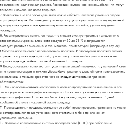
прокладки или колпачки для роликов. Резиновые накладки на ножках мебели и т.п. могут
привести к изменению цвета покрытия.
7. Воздействия на пол песка и/или пыли можно избежать, постелив у входных дверей
подходящий коврик. Рекомендуем производить сухую уборку пылесосом перед влажной
для предотвращения повреждения покрытия песчинками либо другими твёрдыми
частицами.
8. Рассматриваемое напольное покрытие следует эксплуатировать в помещениях с
относительным уровнем влажности воздуха от 30 до 75 % и запрещается
эксплуатировать в помещениях с очень высокой температурой (например, в саунах).
Обязательна установка с использованием подложки. Используемая подложка должна
содержать пароизолирующий слой , при его отсутствии необходимо использовать
пароизолирующую плёнку толщиной не менее 150 микрон.
9. Влага, оставшаяся на полах, плинтусах и прилегающей поверхности, у оснований стен
и на профилях, говорит о том, что уборка была чрезмерно влажной и/или использовались
ненадлежащие моющие средства, чего не следует допускать ни при каких
обстоятельствах.
10. До и во время монтажа необходимо тщательно проверять напольные панели и все
аксессуары на наличие дефектов материала. Ни в коем случае не укладывать панели с
видимыми дефектами. Если же они были обнаружены, следует в течение 15 дней
сообщить об этом в письменной форме продавцу.
11. Производитель и продавец оставляют за собой право проверять претензию на месте
и осматривать пол после установки самостоятельно либо с привлечением
уполномоченного лица.
12. Возможно использование системы подогрева пола (СПП) при соблюдение
следующих условий: