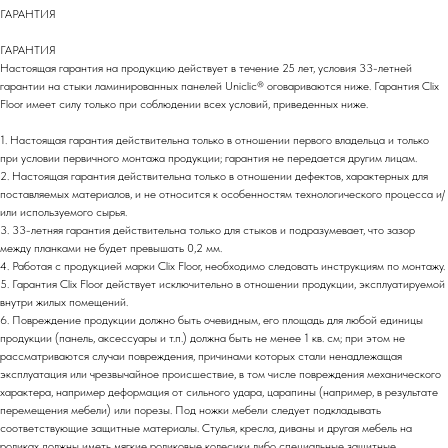
ГАРАНТИЯ
ГАРАНТИЯ
Настоящая гарантия на продукцию действует в течение 25 лет, условия 33-летней
гарантии на стыки ламинированных панелей Uniclic® оговариваются ниже. Гарантия Clix
Floor имеет силу только при соблюдении всех условий, приведенных ниже.
1. Настоящая гарантия действительна только в отношении первого владельца и только
при условии первичного монтажа продукции; гарантия не передается другим лицам.
2. Настоящая гарантия действительна только в отношении дефектов, характерных для
поставляемых материалов, и не относится к особенностям технологического процесса и/
или используемого сырья.
3. 33-летняя гарантия действительна только для стыков и подразумевает, что зазор
между планками не будет превышать 0,2 мм.
4. Работая с продукцией марки Clix Floor, необходимо следовать инструкциям по монтажу.
5. Гарантия Clix Floor действует исключительно в отношении продукции, эксплуатируемой
внутри жилых помещений.
6. Повреждение продукции должно быть очевидным, его площадь для любой единицы
продукции (панель, аксессуары и т.п.) должна быть не менее 1 кв. см; при этом не
рассматриваются случаи повреждения, причинами которых стали ненадлежащая
эксплуатация или чрезвычайное происшествие, в том числе повреждения механического
характера, например деформация от сильного удара, царапины (например, в результате
перемещения мебели) или порезы. Под ножки мебели следует подкладывать
соответствующие защитные материалы. Стулья, кресла, диваны и другая мебель на
роликах должны иметь мягкие роликовые колесики либо специальные защитные