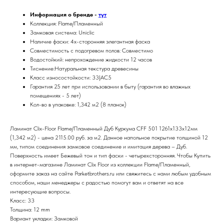
Информация о бренде -
тут
Коллекция: Flame/Пламенный
Замковая система: Uniclic
Наличие фаски: 4х-сторонняя элегантная фаска
Совместимость с подогревом полов: Совместимо
Водостойкий: непрохождение жидкости 12 часов
Тиснение:Натуральная текстура древесины
Класс износостойкости: 33|AC5
Гарантия 25 лет при использовании в быту (гарантия во влажных
помещениях - 5 лет)
Кол-во в упаковке: 1,342 м2 (8 планок)
Ламинат Clix-Floor Flame/Пламенный Дуб Куркума CFF 501 1261х133х12мм
(1,342 м2) - цена 2115.00 руб. за м2. Данное напольное покрытие толщиной 12
мм, типом соединения замковое соединение и имитация дерева – Дуб.
Поверхность имеет Бежевый тон и тип фаски - четырехсторонняя. Чтобы Купить
в интернет-магазине Ламинат Clix Floor из коллекции Flame/Пламенный,
оформите заказ на сайте Parketbrothers.ru или свяжитесь с нами любым удобным
способом, наши менеджеры с радостью помогут вам и ответят на все
интересующие вопросы.
Класс: 33
Толщина: 12 mm
Вариант укладки: Замковой