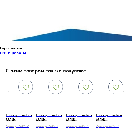
Сертификаты
СЕРТИФИКАТЫ
С этим товаром так же покупают
ra
Плинтус Finitura
Плинтус Finitura
Плинтус Finitura
Плинтус Finitura
Пли
МДФ
МДФ
МДФ
МДФ
М
ный
ламинированный
ламинированный
ламинированный
ламинированный
ла
Артикул:
63922
Артикул:
63917
Артикул:
63914
Артикул:
63919
Арт
П80F3
П80F3
П80F3
П80F3
П8