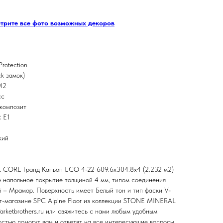
отрите все фото возможных декоров
rotection
k замок)
М2
сс
композит
:
E1
кий
 CORE Гранд Каньон ЕСО 4-22 609.6х304.8х4 (2.232 м2)
ое напольное покрытие толщиной 4 мм, типом соединения
 – Мрамор. Поверхность имеет Белый тон и тип фаски V-
ет-магазине SPC Alpine Floor из коллекции STONE MINERAL
rketbrothers.ru или свяжитесь с нами любым удобным
стью помогут вам и ответят на все интересующие вопросы.