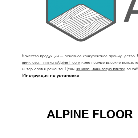
Качество продукции — основное конкурентное преимущество. Б
виниловая плитка «Alpine Floor»
имеет самые высокие показате
интерьеров и ремонта. Цены
на кварц-виниловую плитку
, за с
Инструкция по установке