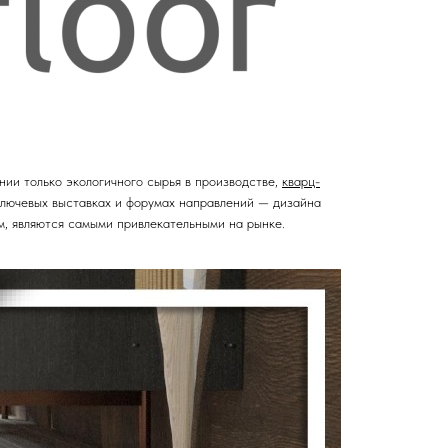
нии только экологичного сырья в производстве,
кварц-
ключевых выставках и форумах направлений — дизайна
м, являются самыми привлекательными на рынке.