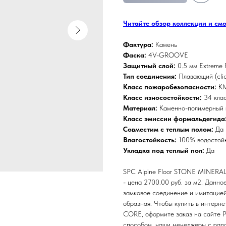
Читайте обзор коллекции и см
Фактура:
Камень
Фаска:
4V-GROOVE
Защитный слой:
0.5 мм Extreme P
Тип соединения:
Плавающий (clic
Класс пожаробезопасности:
К
Класс износостойкости:
34 кла
Материал:
Каменно-полимерный 
Класс эмиссии формальдегида
Совместим с теплым полом:
Да
Влагостойкость:
100% водостой
Укладка под теплый пол:
Да
SPC Alpine Floor STONE MINERAL
- цена 2700.00 руб. за м2. Данн
замковое соединение и имитацией
образная. Чтобы купить в интерн
CORE, оформите заказ на сайте Pa
способом, наши менеджеры с радо