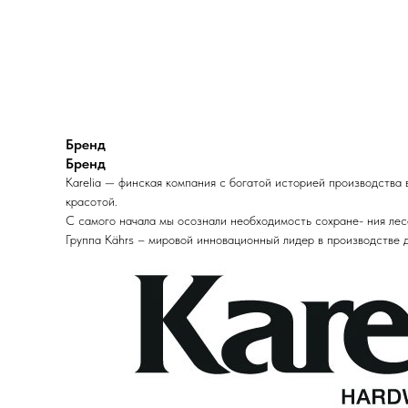
Бренд
Бренд
Karelia — финская компания с богатой историей производства
красотой.
С самого начала мы осознали необходимость сохране- ния лес
Группа Kährs – мировой инновационный лидер в производстве 