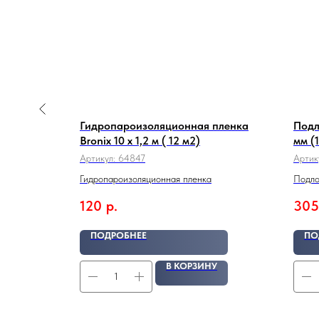
ne Floor
Гидропароизоляционная пленка
Подл
Bronix 10 х 1,2 м ( 12 м2)
мм (
Артикул:
64847
Артик
Гидропароизоляционная пленка
Подло
120
р.
305
ПОДРОБНЕЕ
ПО
У
В КОРЗИНУ