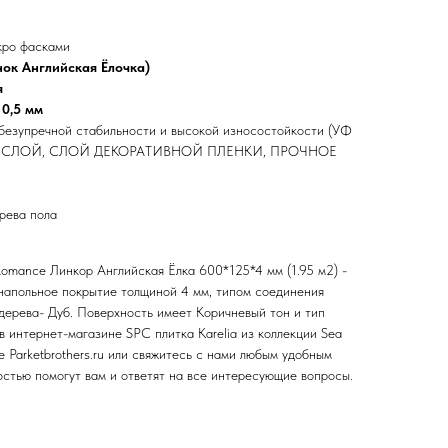
кро фасками
нок Английская Ёлочка)
я
 0,5 мм
 безупречной стабильности и высокой износостойкости (УФ
 СЛОЙ, СЛОЙ ДЕКОРАТИВНОЙ ПЛЕНКИ, ПРОЧНОЕ
рева пола
Romance Линкор Английская Ёлка 600*125*4 мм (1.95 м2) -
 напольное покрытие толщиной 4 мм, типом соединения
дерева- Дуб. Поверхность имеет Коричневый тон и тип
в интернет-магазине SPC плитка Karelia из коллекции Sea
 Parketbrothers.ru или свяжитесь с нами любым удобным
стью помогут вам и ответят на все интересующие вопросы.