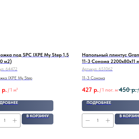
ожка под SPC IXPE My Step 1,5
Напольный плинтус Gran
10 м2)
11-3 Сонома 2200х80х11 
ул:
64472
Артикул:
651062
жка IXPE My Step
11-3 Сонома
р.
427
р.
450
р.
/
1 м²
/
1 пог. м
/
ДРОБНЕЕ
ПОДРОБНЕЕ
В КОРЗИНУ
В КОРЗИ