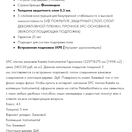
Страна бренда
Финляндия
Толщина защитного слоя 0,3 мм
5 слойная конструкция для безупречной стабильности и высокой
износостойкости (УФ ПОКРЫТИЕ ,ЗАЩИТНЫЙ СЛОЙ, СЛОЙ
ДЕКОРАТИВНОЙ ПЛЕНКИ, ПРОЧНОЕ SPC-ОСНОВАНИЕ,
ЗВУКОПОГЛОЩАЮЩАЯ ПОДЛОЖКА)
Гарантия 25 лет
Подходит для систем подогрева пола
Встроенная подложка IXPE (
Улучшает шумоизоляцию)
SPC плитка замковая Karelia Instrumental Гармоника 1220*182*5 мм (1.998 м2) -
цена 3405.00 руб. за м2. Данное напольное покрытие толщиной 5
мм, поставляется со встроенно подложкой, типом соединения замковое
соединение и имитация дерева- Дуб. Поверхность имеет Бежевый тон и тип
фаски микро фаски. Чтобы купить в интернет-магазине SPC плитка Karelia из
коллекции Instrumental, оформите заказ на сайте Parketbrothers.ru или свяжитесь
с нами любым удобным способом, наши менеджеры с радостью помогут вам и
ответят на все интересующие вопросы.
Класс: 43
Толщина: 5 mm
Вариант укладки: Замковой
Коллекция: Instrumental
Тон: Бежевый
Имитация дерева: Дуб