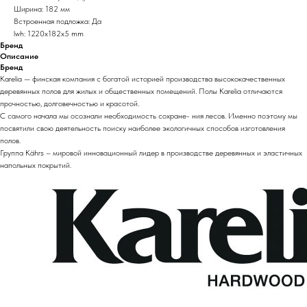
Ширина: 182 мм
Встроенная подложка: Да
lwh: 1220x182x5 mm
Бренд
Описание
Бренд
Karelia — финская компания с богатой историей производства высококачественных
деревянных полов для жилых и общественных помещений. Полы Karelia отличаются
прочностью, долговечностью и красотой.
С самого начала мы осознали необходимость сохране- ния лесов. Именно поэтому мы
посвятили свою деятельность поиску наиболее экологичных способов изготовления
полов.
Группа Kährs – мировой инновационный лидер в производстве деревянных и эластичных
напольных покрытий.