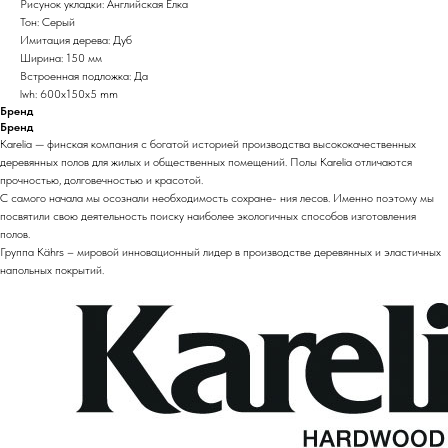
Рисунок укладки: Английская Ёлка
Тон: Серый
Имитация дерева: Дуб
Ширина: 150 мм
Встроенная подложка: Да
lwh: 600x150x5 mm
Бренд
Бренд
Karelia — финская компания с богатой историей производства высококачественных
деревянных полов для жилых и общественных помещений. Полы Karelia отличаются
прочностью, долговечностью и красотой.
С самого начала мы осознали необходимость сохране- ния лесов. Именно поэтому мы
посвятили свою деятельность поиску наиболее экологичных способов изготовления
полов.
Группа Kährs – мировой инновационный лидер в производстве деревянных и эластичных
напольных покрытий.