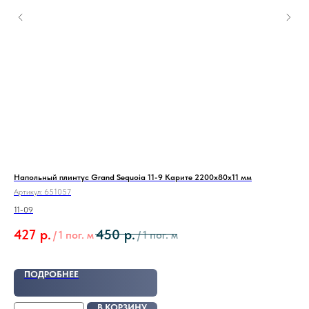
Напольный плинтус Grand Sequoia 11-9 Карите 2200х80х11 мм
Под
(10
Артикул:
651057
Арт
11-09
Под
427
р.
450
р.
/
1 пог. м
/
1 пог. м
2
ПОДРОБНЕЕ
В КОРЗИНУ