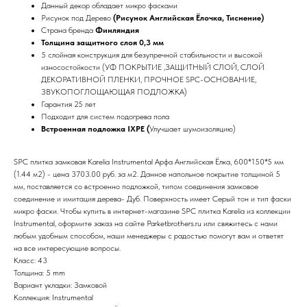
Данный декор обладает микро фасками
Рисунок под Дерево
(Рисунок Английская Ёлочка, Тиснение)
Страна бренда
Финляндия
Толщина защитного слоя 0,3 мм
5 слойная конструкция для безупречной стабильности и высокой
износостойкости (УФ ПОКРЫТИЕ ,ЗАЩИТНЫЙ СЛОЙ, СЛОЙ
ДЕКОРАТИВНОЙ ПЛЕНКИ, ПРОЧНОЕ SPC-ОСНОВАНИЕ,
ЗВУКОПОГЛОЩАЮЩАЯ ПОДЛОЖКА)
Гарантия 25 лет
Подходит для систем подогрева пола
Встроенная подложка IXPE (
Улучшает шумоизоляцию)
SPC плитка замковая Karelia Instrumental Арфа Английская Ёлка, 600*150*5 мм
(1.44 м2) - цена 3703.00 руб. за м2. Данное напольное покрытие толщиной 5
мм, поставляется со встроенно подложкой, типом соединения замковое
соединение и имитация дерева- Дуб. Поверхность имеет Серый тон и тип фаски
микро фаски. Чтобы купить в интернет-магазине SPC плитка Karelia из коллекции
Instrumental, оформите заказ на сайте Parketbrothers.ru или свяжитесь с нами
любым удобным способом, наши менеджеры с радостью помогут вам и ответят
на все интересующие вопросы.
Класс: 43
Толщина: 5 mm
Вариант укладки: Замковой
Коллекция: Instrumental