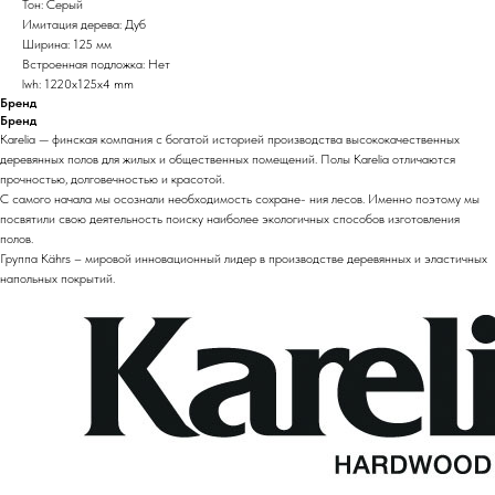
Тон: Серый
Имитация дерева: Дуб
Ширина: 125 мм
Встроенная подложка: Нет
lwh: 1220x125x4 mm
Бренд
Бренд
Karelia — финская компания с богатой историей производства высококачественных
деревянных полов для жилых и общественных помещений. Полы Karelia отличаются
прочностью, долговечностью и красотой.
С самого начала мы осознали необходимость сохране- ния лесов. Именно поэтому мы
посвятили свою деятельность поиску наиболее экологичных способов изготовления
полов.
Группа Kährs – мировой инновационный лидер в производстве деревянных и эластичных
напольных покрытий.