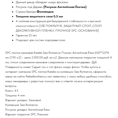
Данный декор обладает микро фасками
Рисунок под Дерево
(Рисунок Английская Ёлочка)
Страна бренда
Финляндия
Толщина защитного слоя 0,5 мм
4 слойная конструкция для безупречной стабильности и высокой
износостойкости (УФ ПОКРЫТИЕ ,ЗАЩИТНЫЙ СЛОЙ, СЛОЙ
ДЕКОРАТИВНОЙ ПЛЕНКИ, ПРОЧНОЕ SPC-ОСНОВАНИЕ)
Гарантия 25 лет
Подходит для систем подогрева пола
SPC плитка замковая Karelia Sea Romance Пиннас Английская Ёлка 600*125*4
мм (1.95 м2) - цена 2300.00 руб. за м2. Данное напольное покрытие толщиной 4
мм, типом соединения замковое соединение и имитация дерева- Дуб.
Поверхность имеет Серый тон и тип фаски микро фаски. Чтобы купить в
интернет-магазине SPC плитка Karelia из коллекции Sea Romance, оформите
заказ на сайте Parketbrothers.ru или свяжитесь с нами любым удобным способом,
наши менеджеры с радостью помогут вам и ответят на все интересующие
вопросы.
Класс: 43
Толщина: 4 mm
Вариант укладки: Замковой
Коллекция: Sea Romance
Рисунок укладки: Английская Ёлка
Вариант покрытия: SPС Ламинат