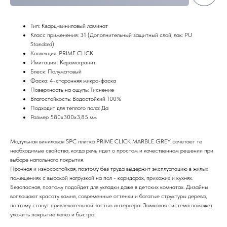
Тип: Кварц-виниловый ламинат
Класс применения: 31 (Дополнительный защитный слой, лак: PU
Standard)
Коллекция: PRIME CLICK
Имитация : Керамогранит
Блеск: Полуматовый
Фаска: 4-сторонняя микро-фаска
Поверхность на ощупь: Тиснение
Влагостойкость: Водостойкий 100%
Подходит для теплого пола: Да
Размер 580х300х3,85 мм
Модульная виниловая SPC плитка PRIME CLICK MARBLE GREY сочетает те
необходимые свойства, когда речь идет о простом и качественном решении при
выборе напольного покрытия.
Прочная и износостойкая, поэтому без труда выдержит эксплуатацию в жилых
помещениях с высокой нагрузкой на пол - коридорах, прихожих и кухнях.
Безопасная, поэтому подойдет для укладки даже в детских комнатах. Дизайны
воплощают красоту камня, современные оттенки и богатые структуры дерева,
поэтому станут привлекательной частью интерьера. Замковая система поможет
уложить покрытие легко и быстро.