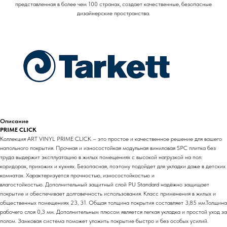
представленная в более чем 100 странах, создает качественные, безопасные
дизайнерские пространства.
Описание
PRIME CLICK
Коллекция ART VINYL PRIME CLICK – это простое и качественное решение для вашего
напольного покрытия. Прочная и износостойкая модульная виниловая SPC плитка без
труда выдержит эксплуатацию в жилых помещениях с высокой нагрузкой на пол:
коридорах, прихожих и кухнях. Безопасная, поэтому подойдет для укладки даже в детских
комнатах. Характеризуется прочностью, износостойкостью и
влагостойкостью. Дополнительный защитный слой PU Standard надёжно защищает
покрытие и обеспечивает долговечность использования. Класс применения в жилых и
общественных помещениях 23, 31. Общая толщина покрытия составляет 3,85 мм.Толщина
рабочего слоя 0,3 мм. Дополнительным плюсом является легкая укладка и простой уход за
полом. Замковая система поможет уложить покрытие быстро и без особых усилий.