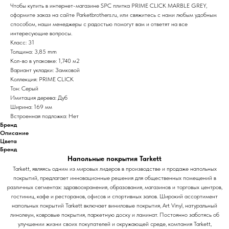
Чтобы купить в интернет-магазине SPC плитка PRIME CLICK MARBLE GREY,
оформите заказ на сайте Parketbrothers.ru, или свяжитесь с нами любым удобным
способом, наши менеджеры с радостью помогут вам и ответят на все
интересующие вопросы.
Класс: 31
Толщина: 3,85 mm
Кол-во в упаковке: 1,740 м2
Вариант укладки: Замковой
Коллекция: PRIME CLICK
Тон: Серый
Имитация дерева: Дуб
Ширина: 169 мм
Встроенная подложка: Нет
Бренд
Описание
Цвета
Бренд
Напольные покрытия Tarkett
Tarkett, являясь одним из мировых лидеров в производстве и продаже напольных
покрытий, предлагает инновационные решения для общественных помещений в
различных сегментах: здравоохранения, образования, магазинов и торговых центров,
гостиниц, кафе и ресторанов, офисов и спортивных залов. Широкий ассортимент
напольных покрытий Tarkett включает виниловые покрытия, Art Vinyl, натуральный
линолеум, ковровые покрытия, паркетную доску и ламинат. Постоянно заботясь об
улучшении жизни своих покупателей и окружающей среде, компания Tarkett,