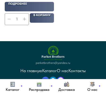
ПОДРОБНЕЕ
В КОРЗИНУ
parketbrothers@yandex.ru
На главную
Каталог
О нас
Контакты
8-926-207-51-59
Каталог
Распродажа
Доставка
О нас
8 (800) 550-85-78
г. Санкт-Петербург, Богатырский пр., д. 18, корп. 2, лит. А, пом. №4