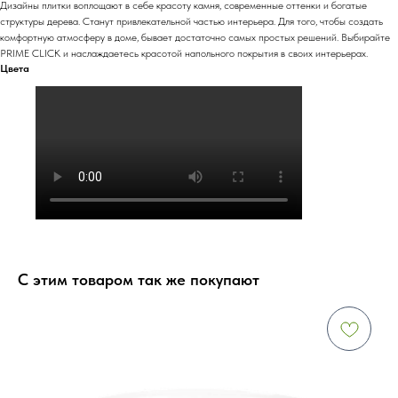
Дизайны плитки воплощают в себе красоту камня, современные оттенки и богатые
структуры дерева. Станут привлекательной частью интерьера. Для того, чтобы создать
комфортную атмосферу в доме, бывает достаточно самых простых решений. Выбирайте
PRIME CLICK и наслаждаетесь красотой напольного покрытия в своих интерьерах.
Цвета
С этим товаром так же покупают