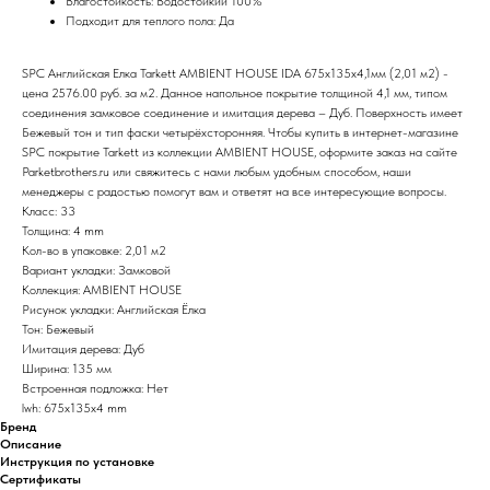
Влагостойкость: Водостойкий 100%
Подходит для теплого пола: Да
SPC Английская Елка Tarkett AMBIENT HOUSE IDA 675х135х4,1мм (2,01 м2) -
цена 2576.00 руб. за м2. Данное напольное покрытие толщиной 4,1 мм, типом
соединения замковое соединение и имитация дерева – Дуб. Поверхность имеет
Бежевый тон и тип фаски четырёхсторонняя. Чтобы купить в интернет-магазине
SPC покрытие Tarkett из коллекции AMBIENT HOUSE, оформите заказ на сайте
Parketbrothers.ru или свяжитесь с нами любым удобным способом, наши
менеджеры с радостью помогут вам и ответят на все интересующие вопросы.
Класс: 33
Толщина: 4 mm
Кол-во в упаковке: 2,01 м2
Вариант укладки: Замковой
Коллекция: AMBIENT HOUSE
Рисунок укладки: Английская Ёлка
Тон: Бежевый
Имитация дерева: Дуб
Ширина: 135 мм
Встроенная подложка: Нет
lwh: 675x135x4 mm
Бренд
Описание
Инструкция по установке
Сертификаты