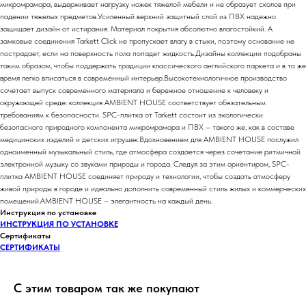
микромрамора, выдерживает нагрузку ножек тяжелой мебели и не образует сколов при
падении тяжелых предметов.Усиленный верхний защитный слой из ПВХ надежно
защищает дизайн от истирания. Материал покрытия абсолютно влагостойкий. А
замковые соединения Tarkett Click не пропускает влагу в стыки, поэтому основание не
пострадает, если на поверхность пола попадет жидкость.Дизайны коллекции подобраны
таким образом, чтобы поддержать традиции классического английского паркета и в то же
время легко вписаться в современный интерьер.Высокотехнологичное производство
сочетает выпуск современного материала и бережное отношение к человеку и
окружающей среде: коллекция AMBIENT HOUSE соответствует обязательным
требованиям к безопасности. SPC-плитка от Tarkett состоит из экологически
безопасного природного компонента микромрамора и ПВХ – такого же, как в составе
медицинских изделий и детских игрушек.Вдохновением для AMBIENT HOUSE послужил
одноименный музыкальный стиль, где атмосфера создается через сочетание ритмичной
электронной музыку со звуками природы и города. Следуя за этим ориентиром, SPC-
плитка AMBIENT HOUSE соединяет природу и технологии, чтобы создать атмосферу
живой природы в городе и идеально дополнить современный стиль жилых и коммерческих
помещений.AMBIENT HOUSE – элегантность на каждый день.
Инструкция по установке
ИНСТРУКЦИЯ ПО УСТАНОВКЕ
Сертификаты
СЕРТИФИКАТЫ
С этим товаром так же покупают