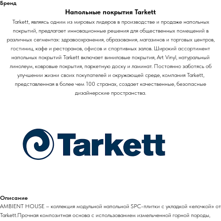
Бренд
Напольные покрытия Tarkett
Tarkett, являясь одним из мировых лидеров в производстве и продаже напольных
покрытий, предлагает инновационные решения для общественных помещений в
различных сегментах: здравоохранения, образования, магазинов и торговых центров,
гостиниц, кафе и ресторанов, офисов и спортивных залов. Широкий ассортимент
напольных покрытий Tarkett включает виниловые покрытия, Art Vinyl, натуральный
линолеум, ковровые покрытия, паркетную доску и ламинат. Постоянно заботясь об
улучшении жизни своих покупателей и окружающей среде, компания Tarkett,
представленная в более чем 100 странах, создает качественные, безопасные
дизайнерские пространства.
Описание
AMBIENT HOUSE – коллекция модульной напольной SPC-плитки с укладкой «елочкой» от
Tarkett.Прочная композитная основа с использованием измельченной горной породы,