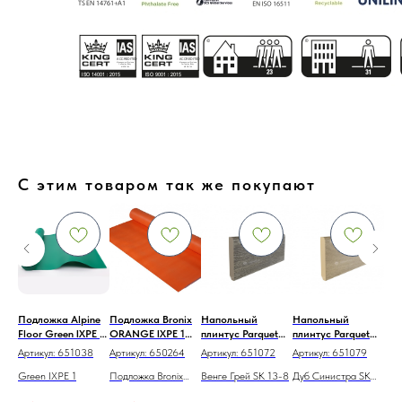
С этим товаром так же покупают
Подложка Alpine
Подложка Bronix
Напольный
Напольный
Под
Floor Green IXPE 1
ORANGE IXPE 1
плинтус Parquet
плинтус Parquet
FL
мм (10 м2)
мм рулон 9,1х1,1 м.
Light Венге Грей
Light Дуб
Pre
3
Артикул:
651038
Артикул:
650264
Артикул:
651072
Артикул:
651079
Арт
(10 м2)
SK 13-8
Синистра SK 13-17
мм 
Green IXPE 1
Подложка Bronix
Венге Грей SK 13-8
Дуб Синистра SK
Под
м
2200х80х12,5 мм
2200х80х12,5 мм
ORANGE IXPE
13-17
Flo