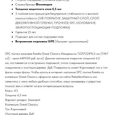
Страна бренда
Финляндия
Толщина защитного слоя 0,5 мм
5 слойная конструкция для безупречной стабильности и высокой
износостойкости (УФ ПОКРЫТИЕ ,ЗАЩИТНЫЙ СЛОЙ, СЛОЙ
ДЕКОРАТИВНОЙ ПЛЕНКИ, ПРОЧНОЕ SPC-ОСНОВАНИЕ,
ЗВУКОПОГЛОЩАЮЩАЯ ПОДЛОЖКА)
Гарантия 25 лет
Подходит для систем подогрева пола
Встроенная подложка IXPE
(Улучшает шумоизоляцию)
SPC плитка замковая Karelia Great Classics Мендельсон 1220*228*6,5 мм (1.947
м2) - цена 4409.00 руб. за м2. Данное напольное покрытие толщиной 6,5
мм, поставляется со встроенно подложкой, типом соединения замковое
соединение и имитация дерева- Дуб. Поверхность имеет Коричневый тон и тип
фаски микро фаски. Чтобы купить в интернет-магазине SPC плитка Karelia из
коллекции Great Classics, оформите заказ на сайте Parketbrothers.ru или
свяжитесь с нами любым удобным способом, наши менеджеры с радостью
помогут вам и ответят на все интересующие вопросы.
Класс: 43
Толщина: 6,5 mm
Вариант укладки: Замковой
Коллекция: Great Classics
Тон: Коричневый
Имитация дерева: Дуб