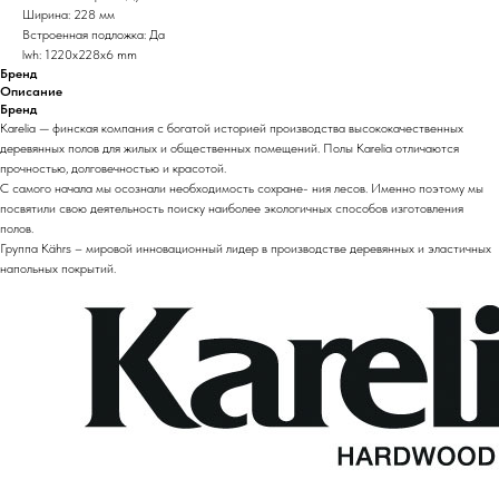
Ширина: 228 мм
Встроенная подложка: Да
lwh: 1220x228x6 mm
Бренд
Описание
Бренд
Karelia — финская компания с богатой историей производства высококачественных
деревянных полов для жилых и общественных помещений. Полы Karelia отличаются
прочностью, долговечностью и красотой.
С самого начала мы осознали необходимость сохране- ния лесов. Именно поэтому мы
посвятили свою деятельность поиску наиболее экологичных способов изготовления
полов.
Группа Kährs – мировой инновационный лидер в производстве деревянных и эластичных
напольных покрытий.