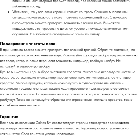
пианино или антикварный предмет мебели), под колесики можно разместить
мебельную посуду.
Убедитесь, что у вас дома хороший климат-контроль. Слишком высокая или
слишком низкая влажность может повлиять на ламинатный пол. С помощью
гигрометра вы можете проверить влажность в вашем доме. Вы можете
поддерживать этот уровень на должном уровне с помощью увлажнителя или
осушителя. Не забывайте своевременно заменять фильтр.
Поддержание чистоты пола:
В принципе, вы всегда можете протереть пол влажной тряпкой. Обратите внимание, что
вы используете как можно меньше воды. Используйте хорошую швабру, предназначенную
для полов, которые плохо переносят влажность, например, двойную швабру. Не
используйте веревочную швабру.
Будьте внимательны при выборе чистящего средства. Никогда не используйте чистящие
средства, оставляющие пленку, например зеленое мыло или универсальное чистящее
средство. Многие продукты, которые можно купить в супермаркете или аптеке и
специально предназначены для вашего ламинированного пола, все равно оставляют
после себя такой слой. Со временем на полу появятся пятна, и есть вероятность, что швы
разбухнут. Также не используйте абразивы или агрессивные чистящие средства, такие
как отбеливатель или уксус.
Гарантия
Все полы из коллекции Calitex BV соответствуют строгим стандартам производства,
гарантируя отличное соотношение цены и качества. Гарантия распространяется на
каждый этаж. Срок действия указан на упаковке.