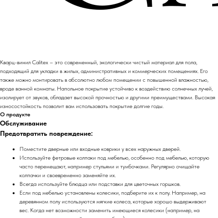
Кварц-винил Calitex – это современный, экологически чистый материал для пола,
подходящий для укладки в жилых, административных и коммерческих помещениях. Его
также можно монтировать в абсолютно любом помещении с повышенной влажностью,
вроде ванной комнаты. Напольное покрытие устойчиво к воздействию солнечных лучей,
изолирует от звуков, обладает высокой прочностью и другими преимуществами. Высокая
износостойкость позволит вам использовать покрытие долгие годы.
О продукте
Обслуживание
Предотвратить повреждение:
Поместите дверные или входные коврики у всех наружных дверей.
Используйте фетровые колпаки под мебелью, особенно под мебелью, которую
часто перемещают, например стульями и тумбочками. Регулярно очищайте
колпачки и своевременно заменяйте их.
Всегда используйте блюдца или подставки для цветочных горшков.
Если под мебелью установлены колесики, подберите их к полу. Например, на
деревянном полу используются мягкие колеса, которые хорошо выдерживают
вес. Когда нет возможности заменить имеющиеся колесики (например, на