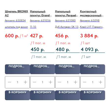
Шпатель BRONIX
Напольный
Напольный
Контактный
На
t
A2
плинтус Grand
плинтус Parquet
дисперсионный
пли
 SK
Sequoia 11-10
Light Дуб Антарес
клей для SPC, LVT
Lig
3
Артикул:
650834
Артикул:
651056
Артикул:
651080
Артикул:
65098
Арт
Макадамия
SK 13-19
Паркетчик PRO
SK 
-24
шпатель под винил
11-10
Дуб Антарес SK 13-
Клей LVT Паркетчик
Гол
 мм
2200х80х11 мм
2200х80х12,5 мм
6кг
220
19
PRO 6кг
9
600
р.
427
р.
456
р.
3 884
р.
4
/
1 м²
/
1 пог. м
/
1 пог. м
/
1 шт
/
1
450
р.
480
р.
4 093
р.
4
/
1 пог. м
/
1 пог. м
/
1 шт
/
ПОДРОБНЕЕ
ПОДРОБНЕЕ
ПОДРОБНЕЕ
ПОДРОБНЕЕ
У
В КОРЗИНУ
В КОРЗИНУ
В КОРЗИНУ
В КОРЗИНУ