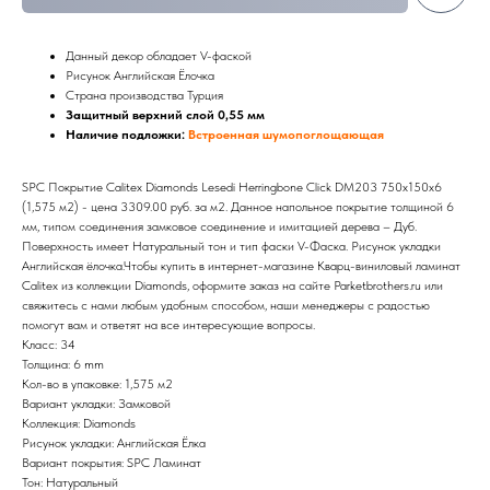
Данный декор обладает V-фаской
Рисунок Английская Ёлочка
Страна производства Турция
Защитный верхний слой 0,55 мм
Наличие подложки:
Встроенная шумопоглощающая
SPC Покрытие Calitex Diamonds Lesedi Herringbone Click DM203 750x150x6
(1,575 м2) - цена 3309.00 руб. за м2. Данное напольное покрытие толщиной 6
мм, типом соединения замковое соединение и имитацией дерева – Дуб.
Поверхность имеет Натуральный тон и тип фаски V-Фаска. Рисунок укладки
Английская ёлочка.Чтобы купить в интернет-магазине Кварц-виниловый ламинат
Calitex из коллекции Diamonds, оформите заказ на сайте Parketbrothers.ru или
свяжитесь с нами любым удобным способом, наши менеджеры с радостью
помогут вам и ответят на все интересующие вопросы.
Класс: 34
Толщина: 6 mm
Кол-во в упаковке: 1,575 м2
Вариант укладки: Замковой
Коллекция: Diamonds
Рисунок укладки: Английская Ёлка
Вариант покрытия: SPС Ламинат
Тон: Натуральный