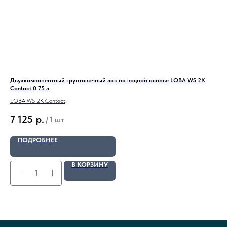
Двухкомпонентный грунтовочный лак на водной основе LOBA WS 2K
Дву
Contact 0,75 л
2KP
LOBA WS 2K Contact
Ber
Двухкомпонентная грунтовка
5,5 
7 125
р.
3
/
1 шт
ПОДРОБНЕЕ
В КОРЗИНУ