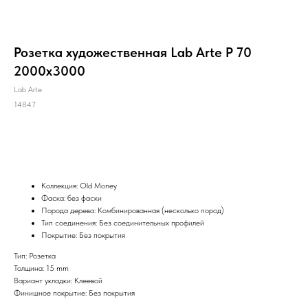
Розетка художественная Lab Arte Р 70
2000х3000
Lab Arte
14847
ПОД ЗАКАЗ
Коллекция: Old Money
Фаска: без фаски
Порода дерева: Комбинированная (несколько пород)
Тип соединения: Без соединительных профилей
Покрытие: Без покрытия
Тип: Розетка
Толщина: 15 mm
Вариант укладки: Клеевой
Финишное покрытие: Без покрытия