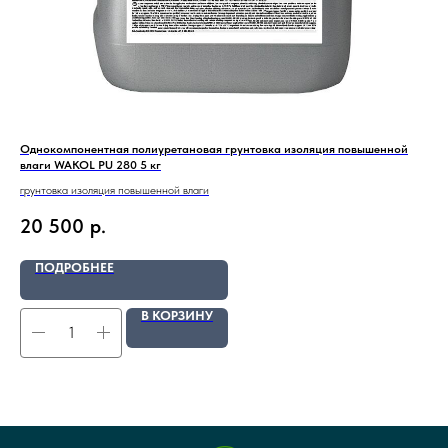
Однокомпонентная полиуретановая грунтовка изоляция повышенной
Мас
влаги WAKOL PU 280 5 кг
про
грунтовка изоляция повышенной влаги
защ
про
20 500
р.
4
соз
соз
бан
ПОДРОБНЕЕ
В КОРЗИНУ