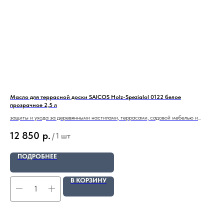
Масло для террасной доски SAICOS Holz-Spezialol 0122 белое
Лак
прозрачное 2,5 л
вод
защиты и ухода за деревянными настилами, террасами, садовой мебелью и
Лак
прочим садовым оборудованием
Bon
12 850
р.
2
/
1 шт
создания прозрачного, шелковисто-матового покрытия
создания водо- и грязеотталкивающего слоя
белое прозрачное 2,5 л
ПОДРОБНЕЕ
В КОРЗИНУ