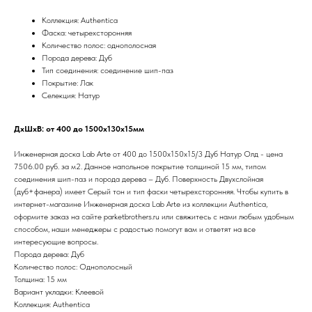
Коллекция: Authentica
Фаска: четырехсторонняя
Количество полос: однополосная
Порода дерева: Дуб
Тип соединения: соединение шип-паз
Покрытие: Лак
Селекция: Натур
ДхШхВ: от 400 до 1500х130х15мм
Инженерная доска Lab Arte от 400 до 1500х150х15/3 Дуб Натур Олд - цена
7506.00 руб. за м2. Данное напольное покрытие толщиной 15 мм, типом
соединения шип-паз и порода дерева – Дуб. Поверхность Двухслойная
(дуб+фанера) имеет Серый тон и тип фаски четырехсторонняя. Чтобы купить в
интернет-магазине Инженерная доска Lab Arte из коллекции Authentica,
оформите заказ на сайте parketbrothers.ru или свяжитесь с нами любым удобным
способом, наши менеджеры с радостью помогут вам и ответят на все
интересующие вопросы.
Порода дерева: Дуб
Количество полос: Однополосный
Толщина: 15 мм
Вариант укладки: Клеевой
Коллекция: Authentica