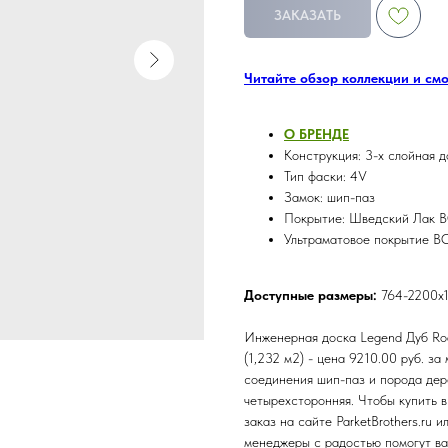
ЗАКАЗАТЬ
Читайте обзор коллекции и см
О БРЕНДE
Конструкция: 3-х слойная д
Тип фаски: 4V
Замок: шип-паз
Покрытие: Шведский Лак B
Ультраматовое покрытие BO
Доступные размеры:
764-2200х
Инженерная доска Legend Дуб Roa
(1,232 м2) - цена 9210.00 руб. з
соединения шип-паз и порода дер
четырехсторонняя. Чтобы купить 
заказ на сайте ParketBrothers.ru
менеджеры с радостью помогут ва