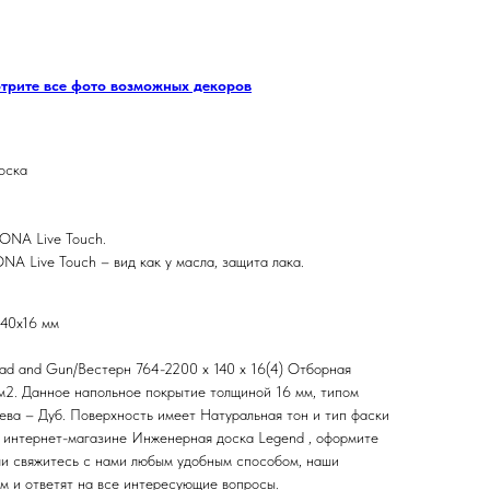
отрите все фото возможных декоров
оска
ONA Live Touch.
NA Live Touch – вид как у масла, защита лака.
140х16 мм
d and Gun/Вестерн 764-2200 х 140 х 16(4) Отборная
а м2. Данное напольное покрытие толщиной 16 мм, типом
ева – Дуб. Поверхность имеет Натуральная тон и тип фаски
в интернет-магазине Инженерная доска Legend , оформите
 или свяжитесь с нами любым удобным способом, наши
м и ответят на все интересующие вопросы.