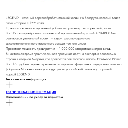
LEGEND – крупный деревообрабатывающий холдинг в Беларуси, который ведёт
свою историю с 1995 года.
Одно из основных направлений работы — производство паркетной доски.
В 2015 г. в партнёрстве с итальянской промышленной группой KOIMPEX, был
реализован уникальный проект — строительство огромного
высокотехнологичного паркетного завода полного цикла.
Проектная мощность предприятия — 1 000 000 квадратных метров в год.
В настоящая время практически вся продукция идёт на экспорт, в основном в
страны Северной Америки, где продаётся под торговой маркой Hardwood Planet.
В 2017 году было принято решение о создании официального представительства
фабрики в Москве и выводе продукции на российский рынок под торговой
маркой LEGEND.
Техническая информация
ТЕХНИЧЕСКАЯ ИНФОРМАЦИЯ
Рекомендации по уходу за паркетом