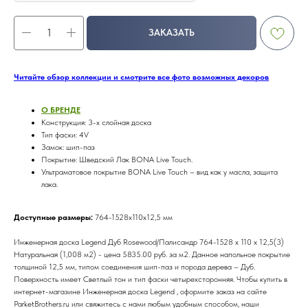
ЗАКАЗАТЬ
Читайте обзор коллекции и смотрите все фото возможных декоров
О БРЕНДE
Конструкция: 3-х слойная доска
Тип фаски: 4V
Замок: шип-паз
Покрытие: Шведский Лак BONA Live Touch.
Ультраматовое покрытие BONA Live Touch – вид как у масла, защита
лака.
Доступные размеры:
764-1528х110х12,5 мм
Инженерная доска Legend Дуб Rosewood/Палисандр 764-1528 х 110 х 12,5(3)
Натуральная (1,008 м2) - цена 5835.00 руб. за м2. Данное напольное покрытие
толщиной 12,5 мм, типом соединения шип-паз и порода дерева – Дуб.
Поверхность имеет Светлый тон и тип фаски четырехсторонняя. Чтобы купить в
интернет-магазине Инженерная доска Legend , оформите заказ на сайте
ParketBrothers.ru или свяжитесь с нами любым удобным способом, наши