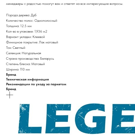
менеджеры с радостью помогут вам и ответят на все интересующие вопросы.
Порода дерева: Дуб
Количество полос: Однополосный
Толщина: 12.5 мм
Кол-во в упаковке: 1,936 м2
Вариант укладки: Клеевой
Финишное покрытие: Лак матовый
Тон: Светлый
Селекция: Натуральная
Страна производства: Беларусь
Степень блеска: Матовый
Ширина: 110 мм
Бренд
Техническая информация
Рекомендации по уходу за паркетом
Бренд