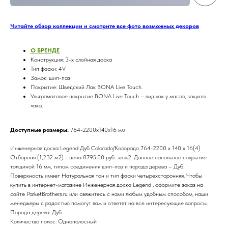
Читайте обзор коллекции и смотрите все фото возможных декоров
О БРЕНДE
Конструкция: 3-х слойная доска
Тип фаски: 4V
Замок: шип-паз
Покрытие: Шведский Лак BONA Live Touch.
Ультраматовое покрытие BONA Live Touch – вид как у масла, защита
лака.
Доступные размеры:
764-2200х140х16 мм
Инженерная доска Legend Дуб Colorado/Колорадо 764-2200 х 140 х 16(4)
Отборная (1,232 м2) - цена 8795.00 руб. за м2. Данное напольное покрытие
толщиной 16 мм, типом соединения шип-паз и порода дерева – Дуб.
Поверхность имеет Натуральная тон и тип фаски четырехсторонняя. Чтобы
купить в интернет-магазине Инженерная доска Legend , оформите заказ на
сайте ParketBrothers.ru или свяжитесь с нами любым удобным способом, наши
менеджеры с радостью помогут вам и ответят на все интересующие вопросы.
Порода дерева: Дуб
Количество полос: Однополосный