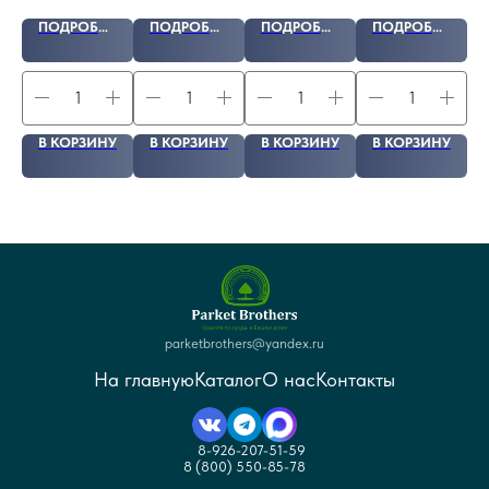
ПОДРОБНЕЕ
ПОДРОБНЕЕ
ПОДРОБНЕЕ
ПОДРОБНЕЕ
У
В КОРЗИНУ
В КОРЗИНУ
В КОРЗИНУ
В КОРЗИНУ
parketbrothers@yandex.ru
На главную
Каталог
О нас
Контакты
8-926-207-51-59
8 (800) 550-85-78