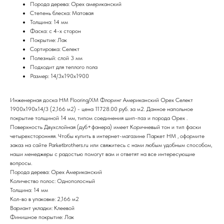
Порода дерева: Орех американский
Степень блеска: Матовая
Толщина: 14 мм
Фаска: с 4-х сторон
Покрытие: Лак
Сортировка:
Селект
Полезный: слой 3 мм
Подходит для теплого пола
Размер: 14/3х190х1900
Инженерная доска HM Flooring/ХМ Флоринг Американский Орех Селект
1900х190х14/3 (2,166 м2) - цена 11728.00 руб. за м2. Данное напольное
покрытие толщиной 14 мм, типом соединения шип-паз и порода Орех .
Поверхность Двухслойная (дуб+фанера) имеет Коричневый тон и тип фаски
четырехсторонняя. Чтобы купить в интернет-магазине Паркет HM , оформите
заказ на сайте Parketbrothers.ru или свяжитесь с нами любым удобным способом,
наши менеджеры с радостью помогут вам и ответят на все интересующие
вопросы.
Порода дерева: Орех Американский
Количество полос: Однополосный
Толщина: 14 мм
Кол-во в упаковке: 2,166 м2
Вариант укладки: Клеевой
Финишное покрытие: Лак