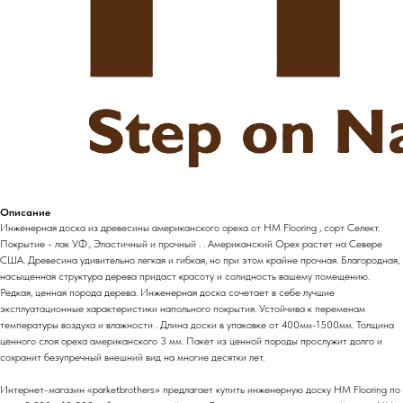
Описание
Инженерная доска из древесины американского ореха от HM Flooring , сорт Селект.
Покрытие - лак УФ., Эластичный и прочный . . Американский Орех растет на Севере
США. Древесина удивительно легкая и гибкая, но при этом крайне прочная. Благородная,
насыщенная структура дерева придаст красоту и солидность вашему помещению.
Редкая, ценная порода дерева. Инженерная доска сочетает в себе лучшие
эксплуатационные характеристики напольного покрытия. Устойчива к переменам
температуры воздуха и влажности . Длина доски в упаковке от 400мм-1500мм. Толщина
ценного слоя ореха американского 3 мм. Пакет из ценной породы прослужит долго и
сохранит безупречный внешний вид на многие десятки лет.
Интернет-магазин «parketbrothers» предлагает купить инженерную доску HM Flooring по