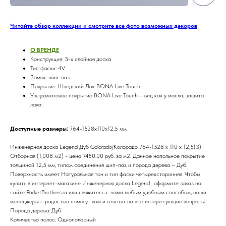
Читайте обзор коллекции и смотрите все фото возможных декоров
О БРЕНДE
Конструкция: 3-х слойная доска
Тип фаски: 4V
Замок: шип-паз
Покрытие: Шведский Лак BONA Live Touch.
Ультраматовое покрытие BONA Live Touch – вид как у масла, защита
лака.
Доступные размеры:
764-1528х110х12,5 мм
Инженерная доска Legend Дуб Colorado/Колорадо 764-1528 х 110 х 12,5(3)
Отборная (1,008 м2) - цена 7450.00 руб. за м2. Данное напольное покрытие
толщиной 12,5 мм, типом соединения шип-паз и порода дерева – Дуб.
Поверхность имеет Натуральная тон и тип фаски четырехсторонняя. Чтобы
купить в интернет-магазине Инженерная доска Legend , оформите заказ на
сайте ParketBrothers.ru или свяжитесь с нами любым удобным способом, наши
менеджеры с радостью помогут вам и ответят на все интересующие вопросы.
Порода дерева: Дуб
Количество полос: Однополосный