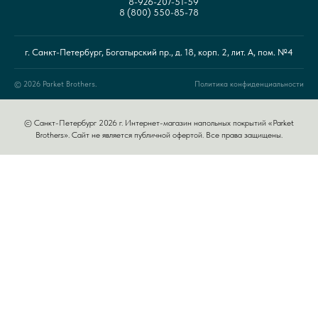
8-926-207-51-59
8 (800) 550-85-78
г. Санкт-Петербург, Богатырский пр., д. 18, корп. 2, лит. А, пом. №4
© 2026 Parket Brothers.
Политика конфиденциальности
© Санкт-Петербург 2026 г. Интернет-магазин напольных покрытий «Parket
Brothers». Сайт не является публичной офертой. Все права защищены.