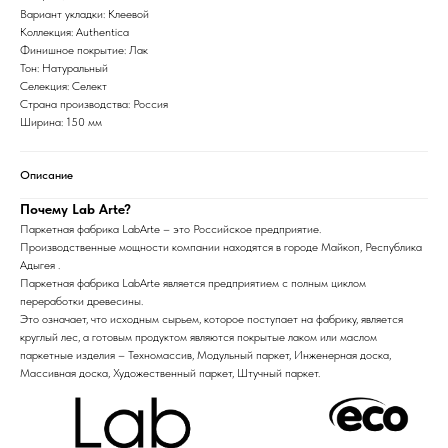
Вариант укладки: Клеевой
Коллекция: Authentica
Финишное покрытие: Лак
Тон: Натуральный
Селекция: Селект
Страна производства: Россия
Ширина: 150 мм
Описание
Почему Lab Arte?
Паркетная фабрика LabArte – это Российское предприятие.
Производственные мощности компании находятся в городе Майкоп, Республика
Адыгея .
Паркетная фабрика LabArte является предприятием с полным циклом
переработки древесины.
Это означает, что исходным сырьем, которое поступает на фабрику, является
круглый лес, а готовым продуктом являются покрытые лаком или маслом
паркетные изделия – Техномассив, Модульный паркет, Инженерная доска,
Массивная доска, Художественный паркет, Штучный паркет.