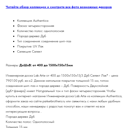
Читайте обзор коллекции и смотрите все фото возможных декоров
Коллекция: Authentica
Фаска: четырехсторонняя
Количество полос: однополосная
Порода дерева: Дуб
Тип соединения: соединение шип-паз
Покрытие: UV Лак
Селекция: Селект
Размеры:
ДхШхВ: от 400 до 1500х150х15мм
Инженерная доска Lab Arte от 400 до 1500х150х15/3 Дуб Селект Лак* - цена
7901.00 руб. за м2. Данное напольное покрытие толщиной 15 мм, типом
соединения шип-паз и порода дерева – Дуб. Поверхность Двухслойная
(дуб+фанера) имеет Натуральный тон и тип фаски четырехсторонняя. Чтобы
купить в интернет-магазине Инженерная доска Lab Arte из коллекции Authentica,
оформите заказ на сайте parkerbrothers.ru или свяжитесь с нами любым удобным
способом, наши менеджеры с радостью помогут вам и ответят на все
интересующие вопросы. .
Порода дерева: Дуб
Количество полос: Однополосный
Толщина: 15 мм