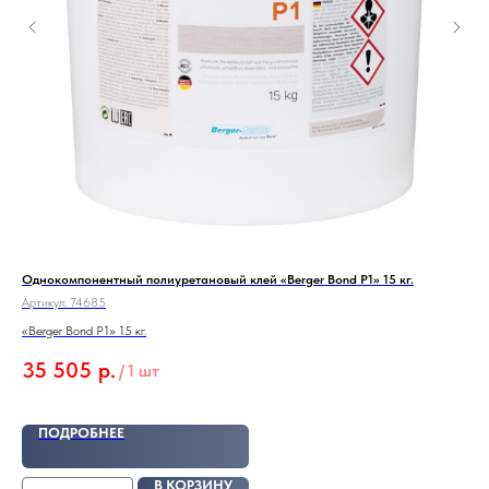
Однокомпонентный полиуретановый клей «Berger Bond P1» 15 кг.
Кле
Артикул:
74685
Арт
«Berger Bond P1» 15 кг.
дву
35 505
р.
5 
/
1 шт
ПОДРОБНЕЕ
В КОРЗИНУ