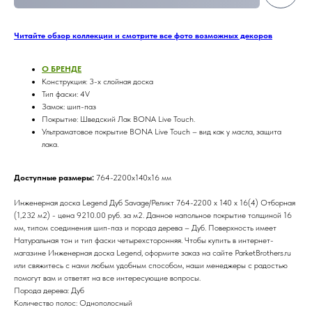
Читайте обзор коллекции и смотрите все фото возможных декоров
О БРЕНДE
Конструкция: 3-х слойная доска
Тип фаски: 4V
Замок: шип-паз
Покрытие: Шведский Лак BONA Live Touch.
Ультраматовое покрытие BONA Live Touch – вид как у масла, защита
лака.
Доступные размеры:
764-2200х140х16 мм
Инженерная доска Legend Дуб Savage/Реликт 764-2200 х 140 х 16(4) Отборная
(1,232 м2) - цена 9210.00 руб. за м2. Данное напольное покрытие толщиной 16
мм, типом соединения шип-паз и порода дерева – Дуб. Поверхность имеет
Натуральная тон и тип фаски четырехсторонняя. Чтобы купить в интернет-
магазине Инженерная доска Legend, оформите заказ на сайте ParketBrothers.ru
или свяжитесь с нами любым удобным способом, наши менеджеры с радостью
помогут вам и ответят на все интересующие вопросы.
Порода дерева: Дуб
Количество полос: Однополосный