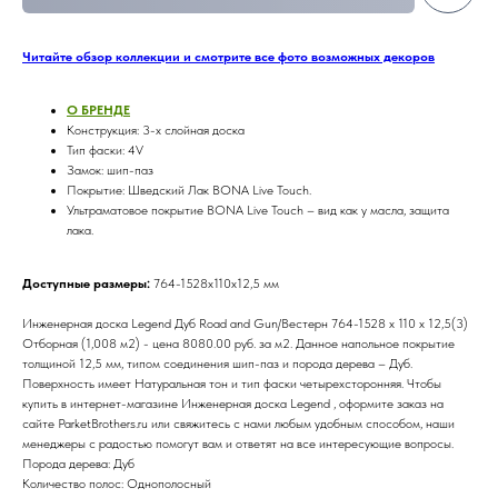
Читайте обзор коллекции и смотрите все фото возможных декоров
О БРЕНДE
Конструкция: 3-х слойная доска
Тип фаски: 4V
Замок: шип-паз
Покрытие: Шведский Лак BONA Live Touch.
Ультраматовое покрытие BONA Live Touch – вид как у масла, защита
лака.
Доступные размеры:
764-1528х110х12,5 мм
Инженерная доска Legend Дуб Road and Gun/Вестерн 764-1528 х 110 х 12,5(3)
Отборная (1,008 м2) - цена 8080.00 руб. за м2. Данное напольное покрытие
толщиной 12,5 мм, типом соединения шип-паз и порода дерева – Дуб.
Поверхность имеет Натуральная тон и тип фаски четырехсторонняя. Чтобы
купить в интернет-магазине Инженерная доска Legend , оформите заказ на
сайте ParketBrothers.ru или свяжитесь с нами любым удобным способом, наши
менеджеры с радостью помогут вам и ответят на все интересующие вопросы.
Порода дерева: Дуб
Количество полос: Однополосный