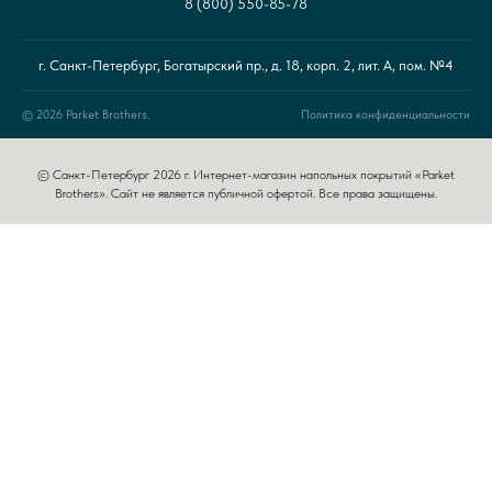
8 (800) 550-85-78
г. Санкт-Петербург, Богатырский пр., д. 18, корп. 2, лит. А, пом. №4
© 2026 Parket Brothers.
Политика конфиденциальности
© Санкт-Петербург 2026 г. Интернет-магазин напольных покрытий «Parket
Brothers». Сайт не является публичной офертой. Все права защищены.