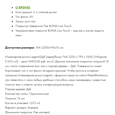
О БРЕНДE
Конструкция: 3-х слойная доска
Тип фаски: 4V
Замок: шип-паз
Покрытие: Шведский Лак BONA Live Touch.
Ультраматовое покрытие BONA Live Touch – вид как у масла, защита
лака.
Доступные размеры:
764-2200х190х16 мм
Инженерная доска Legend Дуб Jasper/Яшма 764-2200 х 190 х 16(4) Отборная
(1,672 м2) - цена 10450.00 руб. за м2. Данное напольное покрытие толщиной 16
мм, типом соединения шип-паз и порода дерева – Дуб. Поверхность имеет
Коричневый тон и тип фаски четырехсторонняя. Чтобы купить в интернет-
магазине Инженерная доска Legend , оформите заказ на сайте ParketBrothers.ru
или свяжитесь с нами любым удобным способом, наши менеджеры с радостью
помогут вам и ответят на все интересующие вопросы.
Порода дерева: Дуб
Количество полос: Однополосный
Толщина: 16 мм
Кол-во в упаковке: 1,672 м2
Вариант укладки: Клеевой
Финишное покрытие: Лак матовый