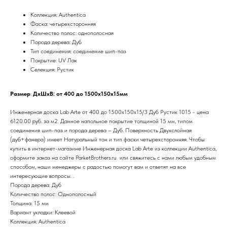
Коллекция: Authentica
Фаска: четырехсторонняя
Количество полос: однополосная
Порода дерева: Дуб
Тип соединения: соединение шип-паз
Покрытие: UV Лак
Селекция: Рустик
Размер
:
ДхШхВ: от 400 до 1500х150х15мм
Инженерная доска Lab Arte от 400 до 1500х150х15/3 Дуб Рустик 1015 - цена
6120.00 руб. за м2. Данное напольное покрытие толщиной 15 мм, типом
соединения шип-паз и порода дерева – Дуб. Поверхность Двухслойная
(дуб+фанера) имеет Натуральный тон и тип фаски четырехсторонняя. Чтобы
купить в интернет-магазине Инженерная доска Lab Arte из коллекции Authentica,
оформите заказ на сайте ParketBrothers.ru или свяжитесь с нами любым удобным
способом, наши менеджеры с радостью помогут вам и ответят на все
интересующие вопросы. .
Порода дерева: Дуб
Количество полос: Однополосный
Толщина: 15 мм
Вариант укладки: Клеевой
Коллекция: Authentica