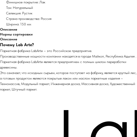
Финишное покрытие: Лак
Тон: Натуральный
Селекция: Рустик
Страна производства: Россия
Ширина: 150 мм
Описание
Нормы сортировки
Описание
Почему Lab Arte?
Паркетная фабрика LabArte – это Российское предприятие.
Производственные мощности компании находятся в городе Майкоп, Республика Адыгея .
Паркетная фабрика LabArte является предприятием с полным циклом переработки
древесины.
Это означает, что исходным сырьем, которое поступает на фабрику, является круглый лес,
а готовым продуктом являются покрытые лаком или маслом паркетные изделия –
Техномассив, Модульный паркет, Инженерная доска, Массивная доска, Художественный
паркет, Штучный паркет.