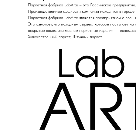
Паркетная фабрика LabArte – это Российское предприятие.
Производственные мощности компании находятся в городе 
Паркетная фабрика LabArte является предприятием с полн
Это означает, что исходным сырьем, которое поступает на ф
покрытые лаком или маслом паркетные изделия – Техномас
Художественный паркет, Штучный паркет.