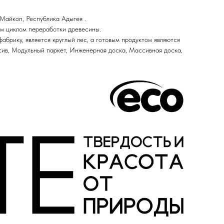
Майкоп, Республика Адыгея .
ым циклом переработки древесины.
абрику, является круглый лес, а готовым продуктом являются
сив, Модульный паркет, Инженерная доска, Массивная доска,