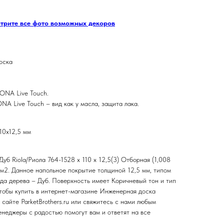
отрите все фото возможных декоров
оска
ONA Live Touch.
NA Live Touch – вид как у масла, защита лака.
10х12,5 мм
уб Riola/Риола 764-1528 х 110 х 12,5(3) Отборная (1,008
а м2. Данное напольное покрытие толщиной 12,5 мм, типом
да дерева – Дуб. Поверхность имеет Коричневый тон и тип
тобы купить в интернет-магазине Инженерная доска
 сайте ParketBrothers.ru или свяжитесь с нами любым
неджеры с радостью помогут вам и ответят на все