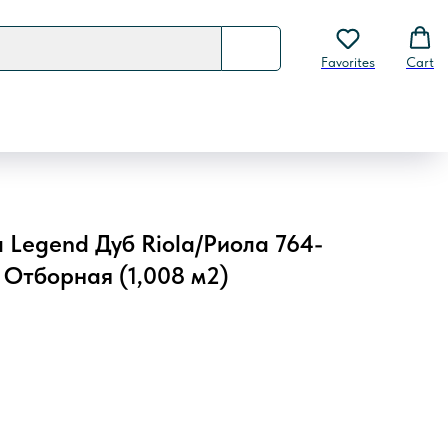
Favorites
Cart
Legend Дуб Riola/Риола 764-
3) Отборная (1,008 м2)