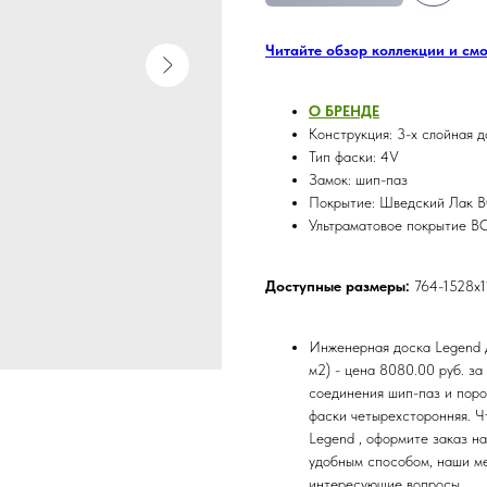
Читайте обзор коллекции и см
О БРЕНДE
Конструкция: 3-х слойная д
Тип фаски: 4V
Замок: шип-паз
Покрытие: Шведский Лак B
Ультраматовое покрытие BO
Доступные размеры:
764-1528х1
Инженерная доска Legend Д
м2) - цена 8080.00 руб. з
соединения шип-паз и поро
фаски четырехсторонняя. Ч
Legend , оформите заказ на
удобным способом, наши ме
интересующие вопросы.