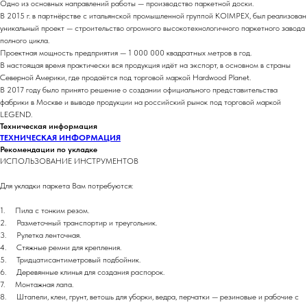
Одно из основных направлений работы — производство паркетной доски.
В 2015 г. в партнёрстве с итальянской промышленной группой KOIMPEX, был реализован
уникальный проект — строительство огромного высокотехнологичного паркетного завода
полного цикла.
Проектная мощность предприятия — 1 000 000 квадратных метров в год.
В настоящая время практически вся продукция идёт на экспорт, в основном в страны
Северной Америки, где продаётся под торговой маркой Hardwood Planet.
В 2017 году было принято решение о создании официального представительства
фабрики в Москве и выводе продукции на российский рынок под торговой маркой
LEGEND.
Техническая информация
ТЕХНИЧЕСКАЯ ИНФОРМАЦИЯ
Рекомендации по укладке
ИСПОЛЬЗОВАНИЕ ИНСТРУМЕНТОВ
Для укладки паркета Вам потребуются:
1. Пила с тонким резом.
2. Разметочный транспортир и треугольник.
3. Рулетка ленточная.
4. Стяжные ремни для крепления.
5. Тридцатисантиметровый подбойник.
6. Деревянные клинья для создания распорок.
7. Монтажная лапа.
8. Штапели, клеи, грунт, ветошь для уборки, ведра, перчатки — резиновые и рабочие с