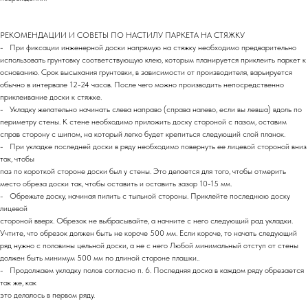
РЕКОМЕНДАЦИИ И СОВЕТЫ ПО НАСТИЛУ ПАРКЕТА НА СТЯЖКУ
- При фиксации инженерной доски напрямую на стяжку необходимо предварительно
использовать грунтовку соответствующую клею, которым планируется приклеить паркет к
основанию. Срок высыхания грунтовки, в зависимости от производителя, варьируется
обычно в интервале 12-24 часов. После чего можно производить непосредственно
приклеивание доски к стяжке.
- Укладку желательно начинать слева направо (справа налево, если вы левша) вдоль по
периметру стены. К стене необходимо приложить доску стороной с пазом, оставим
справ сторону с шипом, на который легко будет крепиться следующий слой планок.
- При укладке последней доски в ряду необходимо повернуть ее лицевой стороной вниз
так, чтобы
паз по короткой стороне доски был у стены. Это делается для того, чтобы отмерить
место обреза доски так, чтобы оставить и оставить зазор 10-15 мм.
- Обрежьте доску, начиная пилить с тыльной стороны. Приклейте последнюю доску
лицевой
стороной вверх. Обрезок не выбрасывайте, а начните с него следующий рад укладки.
Учтите, что обрезок должен быть не короче 500 мм. Если короче, то начать следующий
ряд нужно с половины цельной доски, а не с него Любой минимальный отступ от стены
должен быть минимум 500 мм по длиной стороне плашки..
- Продолжаем укладку полов согласно п. 6. Последняя доска в каждом ряду обрезается
так же, как
это делалось в первом ряду.