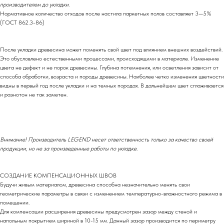
производителем до укладки.
Нормативное количество отходов после настила паркетных полов составляет 3—5%
(ГОСТ 862.3-86)
После укладки древесина может поменять свой цвет под влиянием внешних воздействий.
Это обусловлено естественными процессами, происходящими в материале. Изменение
цвета не дефект и не порок древесины. Глубина потемнения, или осветления зависит от
способа обработки, возраста и породы древесины. Наиболее четко изменения цветности
видны в первый год после укладки и на темных породах. В дальнейшем цвет сглаживается
и разнотон не так заметен.
Внимание! Производитель LEGEND несет ответственность только за качество своей
продукции, но не за произведенные работы по укладке.
СОЗДАНИЕ КОМПЕНСАЦИОННЫХ ШВОВ
Будучи живым материалом, древесина способна незначительно менять свои
геометрические параметры в связи с изменением температурно-влажностного режима в
помещении.
Для компенсации расширения древесины предусмотрен зазор между стеной и
напольным покрытием шириной в 10-15 мм. Данный зазор производится по периметру