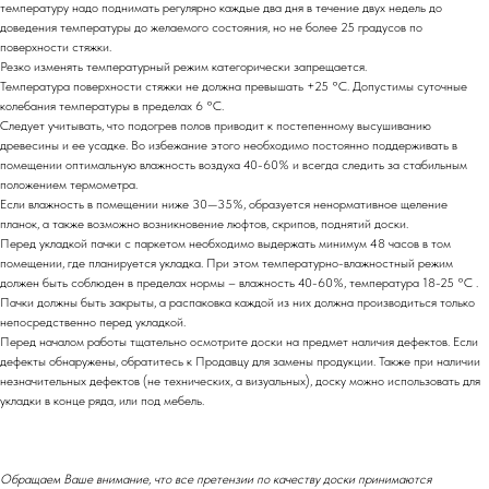
температуру надо поднимать регулярно каждые два дня в течение двух недель до
доведения температуры до желаемого состояния, но не более 25 градусов по
поверхности стяжки.
Резко изменять температурный режим категорически запрещается.
Температура поверхности стяжки не должна превышать +25 °С. Допустимы суточные
колебания температуры в пределах 6 °С.
Следует учитывать, что подогрев полов приводит к постепенному высушиванию
древесины и ее усадке. Во избежание этого необходимо постоянно поддерживать в
помещении оптимальную влажность воздуха 40-60% и всегда следить за стабильным
положением термометра.
Если влажность в помещении ниже 30—35%, образуется ненормативное щеление
планок, а также возможно возникновение люфтов, скрипов, поднятий доски.
Перед укладкой пачки с паркетом необходимо выдержать минимум 48 часов в том
помещении, где планируется укладка. При этом температурно-влажностный режим
должен быть соблюден в пределах нормы – влажность 40-60%, температура 18-25 °С .
Пачки должны быть закрыты, а распаковка каждой из них должна производиться только
непосредственно перед укладкой.
Перед началом работы тщательно осмотрите доски на предмет наличия дефектов. Если
дефекты обнаружены, обратитесь к Продавцу для замены продукции. Также при наличии
незначительных дефектов (не технических, а визуальных), доску можно использовать для
укладки в конце ряда, или под мебель.
Обращаем Ваше внимание, что все претензии по качеству доски принимаются