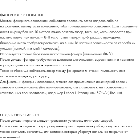
ФАНЕРНОЕ ОСНОВАНИЕ
Монтаж фанерного основания необходимо проводить слева направо либо по
направлению вытянутости помещения, либо по направлению освещения. Если помещение
имеет ширину больше 10 метров, важно создать зазор, такой же, какой создается при
настиле паркетных полов, — 8-11 мм от стен и вокруг труб, рядом с проходами.
Фанерные листы требуется распилить на 4, или 16 частей в зависимости от способа их
укладки (на клей, или клей +саморезы).
Используется только березовая влагостойкая фанера (оптимально ФК ¾).
После укладки фанеры требуется ее шлифовка для очишения, выравнивания и поднятия
ворса, что дает оптимальную адгезию с полом.
Также необходимо соблюдать зазор между фанерными листами и укладывать их в
шахматном порядке друг к другу.
Для фиксации фанеры к основанию, а также для приклеивания инженерной доски к
фанере и стяжке используйте полиуретановые, или силановые клеи проверенных и
качественных производителей, например Lehner (Италия), или BONA (Швеция).
ОТДЕЛОЧНЫЕ РАБОТЫ
После укладки паркета следует произвести установку плинтуса.и дверей.
Если паркет укладывается до проведения прочих отделочных работ, поверхность пола
можно застелить оргалитом, или ватином, которые уберегут напольное покрытие от
повреждений.