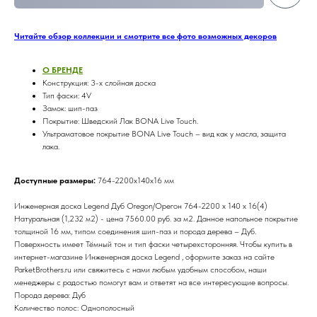
Читайте обзор коллекции и смотрите все фото возможных декоров
О БРЕНДE
Конструкция: 3-х слойная доска
Тип фаски: 4V
Замок: шип-паз
Покрытие: Шведский Лак BONA Live Touch.
Ультраматовое покрытие BONA Live Touch – вид как у масла, защита
лака.
Доступные размеры:
764-2200х140х16 мм
Инженерная доска Legend Дуб Oregon/Орегон 764-2200 х 140 х 16(4)
Натуральная (1,232 м2) - цена 7560.00 руб. за м2. Данное напольное покрытие
толщиной 16 мм, типом соединения шип-паз и порода дерева – Дуб.
Поверхность имеет Тёмный тон и тип фаски четырехсторонняя. Чтобы купить в
интернет-магазине Инженерная доска Legend , оформите заказ на сайте
ParketBrothers.ru или свяжитесь с нами любым удобным способом, наши
менеджеры с радостью помогут вам и ответят на все интересующие вопросы.
Порода дерева: Дуб
Количество полос: Однополосный