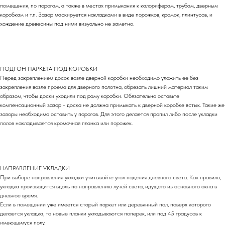
помещения, по порогам, а также в местах примыкания к калориферам, трубам, дверным
коробкам и т.п. Зазор маскируется накладками в виде порожков, кромок, плинтусов, и
хождение древесины под ними визуально не заметно.
ПОДГОН ПАРКЕТА ПОД КОРОБКИ
Перед закреплением досок возле дверной коробки необходимо уложить ее без
закрепления возле проема для дверного полотна, обрезать лишний материал таким
образом, чтобы доски уходили под раму коробки. Обязательно оставьте
компенсационный зазор - доска не должна примыкать к дверной коробке встык. Такие же
зазоры необходимо оставить у порогов. Для этого делается пропил либо после укладки
полов накладывается кромочная планка или порожек.
НАПРАВЛЕНИЕ УКЛАДКИ
При выборе направления укладки учитывайте угол падения дневного света. Как правило,
укладка производится вдоль по направлению лучей света, идущего из основного окна в
дневное время.
Если в помещении уже имеется старый паркет или деревянный пол, поверх которого
делается укладка, то новые планки укладываются поперек, или под 45 градусов к
имеющемуся полу.