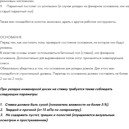
резиновым наслоением.
9. Паркетный пистолет со шпильками (в случае укладки на фанерное основание, или на
старый паркетный пол)
Также вам понадобятся молоток, возможно, дрель и другие рабочие инструменты.
ОСНОВАНИЕ
Перед тем, как настилать полы, проверьте состояние основания, на которое они будут
уложены.
В качестве основы может использоваться бетонный пол (стяжка), или фанерное
основание. Дополнительно для выравнивания полов могут применяться нивелирующие
смеси.
Обязательно убедитесь в том, что основание для укладки ровное. Для этого вам
понадобится строительный уровень. Перепад по основанию должен составлять не более
2 мм на 2 пог/м.
При укладке инженерной доски на стяжку требуется также соблюдать
следующие параметры:
1. Стяжка должна быть сухой (показатель влажности не более 5:%).
2. Твердой и прочной (от 15 мПа по склерометру).
3. Не содержать пустот, трещин и полостей (определяется визуальным
осмотром и простукиванием).