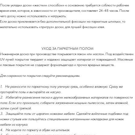
После укладки доски «жестким способом» к основанию требуется соблюсти рабочее
время клея, которое, в зависимости от производителя, составляет 24-48 часов. После
чего доску можно использовать и нагружать.
Если доска приклеивается без дополнительной фиксации на паркетные шпильки, то
желательно использовать «пригруз» доски, для лучшей фиксации клея.
УХОД ЗА ПАРКЕТНЫМ ПОЛОМ
Инженерная доска при производстве покрывается лаком или маслом. Под воздействием
UV-лучей покрытие твердеет и надежно защищает материал от повреждений. Масляные
и лаковые покрытия не содержат формальдегида и прочих вредных веществ.
Для сохранности покрытия следуйте рекомендациям.
1. Не разносите по паркетному полу уличную грязь, особенно влажную. Сразу же
протирайте полы и вытирайте их насухо.
2. Избегайте разнесения песка и других мелкоабразивных материалов по поверхности
пола. Если это произошло, соберите загрязнения мощным пылесосом, затем влажной,
затем сухой тряпкой.
3. Защищайте полы от царапин ножками мебели. Сделайте войлочные подбивки под
ножки стульев или пользуйтесь специальными магазинными накладками для ножек
мебели из каучука.
4. Не ходите по паркету в обуви на шпильках.