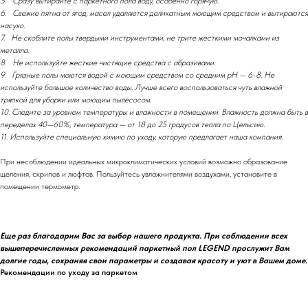
5. Сразу вытирайте с паркетного пола воду, особенно горячую.
6. Свежие пятна от ягод, масел удаляются деликатным моющим средством и вытираются
насухо.
7. Не скоблите полы твердыми инструментами, не трите жесткими мочалками из
металла.
8. Не используйте жесткие чистящие средства с абразивами.
9. Грязные полы моются водой с моющим средством со средним рН — 6
-
8. Не
используйте большое количество воды. Лучше всего воспользоваться чуть влажной
тряпкой для уборки или моющим пылесосом.
10. Следите за уровнем температуры и влажности в помещении. Влажность должна быть в
переделах 40—60%, температура — от 18 до 25 градусов тепла по Цельсию.
11. Используйте специальную химию по уходу, которую предлагает наша компания.
При несоблюдении идеальных микроклиматических условий возможно образование
щеления, скрипов и люфтов. Пользуйтесь увлажнителями воздухами, установите в
помещении термометр.
Еще раз благодарим Вас за выбор нашего продукта. При соблюдении всех
вышеперечисленных рекомендаций паркетный пол LEGEND прослужит Вам
долгие годы, сохраняя свои параметры и создавая красоту и уют в Вашем доме.
Рекомендации по уходу за паркетом