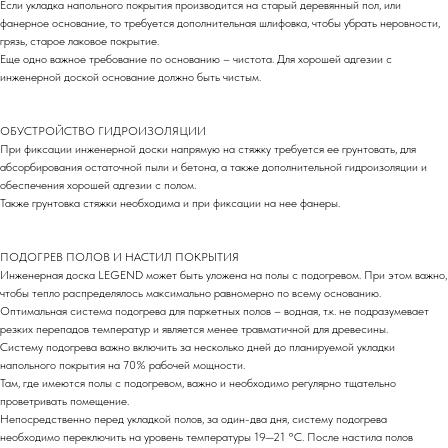
Если укладка напольного покрытия производится на старый деревянный пол, или
фанерное основание, то требуется дополнительная шлифовка, чтобы убрать неровности,
грязь, старое лаковое покрытие.
Еще одно важное требование по основанию – чистота. Для хорошей адгезии с
инженерной доской основание должно быть чистым.
ОБУСТРОЙСТВО ГИДРОИЗОЛЯЦИИ
При фиксации инженерной доски напрямую на стяжку требуется ее грунтовать, для
абсорбирования остаточной пыли и бетона, а также дополнительной гидроизоляции и
обеспечения хорошей адгезии с полом.
Также грунтовка стяжки необходима и при фиксации на нее фанеры.
ПОДОГРЕВ ПОЛОВ И НАСТИЛ ПОКРЫТИЯ
Инженерная доска LEGEND может быть уложена на полы с подогревом. При этом важно,
чтобы тепло распределялось максимально равномерно по всему основанию.
Оптимальная система подогрева для паркетных полов – водная, т.к. не подразумевает
резких перепадов температур и является менее травматичной для древесины.
Систему подогрева важно включить за несколько дней до планируемой укладки
напольного покрытия на 70% рабочей мощности.
Там, где имеются полы с подогревом, важно и необходимо регулярно тщательно
проветривать помещение.
Непосредственно перед укладкой полов, за один-два дня, систему подогрева
необходимо переключить на уровень температуры 19—21 °С. После настила полов