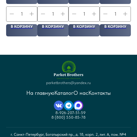
У
В КОРЗИНУ
В КОРЗИНУ
В КОРЗИНУ
В КОРЗИНУ
parketbrothers@yandex.ru
На главную
Каталог
О нас
Контакты
8-926-207-51-59
8 (800) 550-85-78
г. Санкт-Петербург, Богатырский пр., д. 18, корп. 2, лит. А, пом. №4