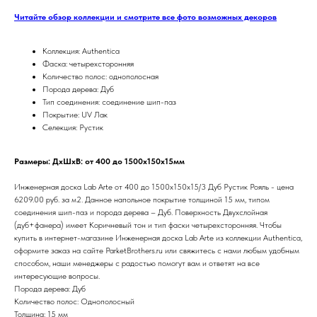
Читайте обзор коллекции и смотрите все фото возможных декоров
Коллекция: Authentica
Фаска: четырехсторонняя
Количество полос: однополосная
Порода дерева: Дуб
Тип соединения: соединение шип-паз
Покрытие: UV Лак
Селекция: Рустик
Размеры: ДхШхВ: от 400 до 1500х150х15мм
Инженерная доска Lab Arte от 400 до 1500х150х15/3 Дуб Рустик Рояль - цена
6209.00 руб. за м2. Данное напольное покрытие толщиной 15 мм, типом
соединения шип-паз и порода дерева – Дуб. Поверхность Двухслойная
(дуб+фанера) имеет Коричневый тон и тип фаски четырехсторонняя. Чтобы
купить в интернет-магазине Инженерная доска Lab Arte из коллекции Authentica,
оформите заказ на сайте ParketBrothers.ru или свяжитесь с нами любым удобным
способом, наши менеджеры с радостью помогут вам и ответят на все
интересующие вопросы.
Порода дерева: Дуб
Количество полос: Однополосный
Толщина: 15 мм