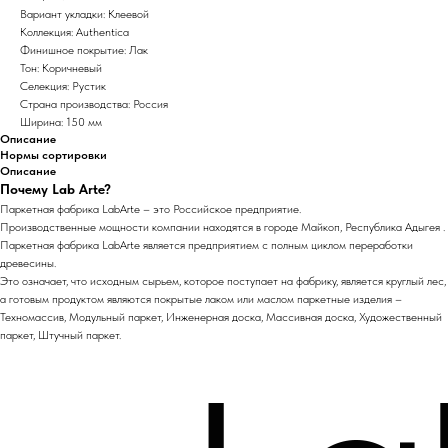
Вариант укладки: Клеевой
Коллекция: Authentica
Финишное покрытие: Лак
Тон: Коричневый
Селекция: Рустик
Страна производства: Россия
Ширина: 150 мм
Описание
Нормы сортировки
Описание
Почему Lab Arte?
Паркетная фабрика LabArte – это Российское предприятие.
Производственные мощности компании находятся в городе Майкоп, Республика Адыгея .
Паркетная фабрика LabArte является предприятием с полным циклом переработки
древесины.
Это означает, что исходным сырьем, которое поступает на фабрику, является круглый лес,
а готовым продуктом являются покрытые лаком или маслом паркетные изделия –
Техномассив, Модульный паркет, Инженерная доска, Массивная доска, Художественный
паркет, Штучный паркет.