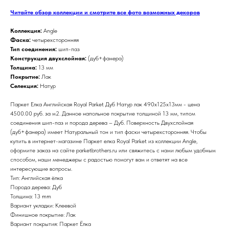
Читайте обзор коллекции и смотрите все фото возможных декоров
Коллекция:
Angle
Фаска:
четырехсторонняя
Тип соединения:
шип-паз
Конструкция двухслойная:
(дуб+фанера)
Толщина:
13 мм
Покрытие:
Лак
Селекция:
Натур
Паркет Елка Английская Royal Parket Дуб Натур лак 490х125х13мм - цена
4500.00 руб. за м2. Данное напольное покрытие толщиной 13 мм, типом
соединения шип-паз и порода дерева – Дуб. Поверхность Двухслойная
(дуб+фанера) имеет Натуральный тон и тип фаски четырехсторонняя. Чтобы
купить в интернет-магазине Паркет елка Royal Parket из коллекции Angle,
оформите заказ на сайте parketbrothers.ru или свяжитесь с нами любым удобным
способом, наши менеджеры с радостью помогут вам и ответят на все
интересующие вопросы.
Тип: Английская ёлка
Порода дерева: Дуб
Толщина: 13 mm
Вариант укладки: Клеевой
Финишное покрытие: Лак
Вариант покрытия: Паркет Ёлка