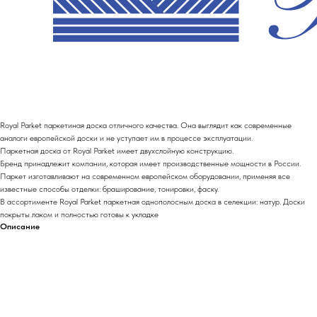
Royal Parket паркетиная доска отличного качества. Она выглядит как современные
аналоги европейской доски и не уступает им в процессе эксплуатации.
Паркетная доска от Royal Parket имеет двухслойную конструкцию.
Бренд принадлежит компании, которая имеет производственные мощности в России.
Паркет изготавливают на современном европейском оборудовании, применяя все
известные способы отделки: браширование, тонировки, фаску.
В ассортименте Royal Parket паркетная однополосным доска в селекции: натур. Доски
покрыты лаком и полностью готовы к укладке
Описание