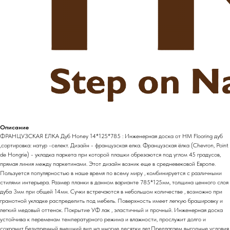
Описание
ФРАНЦУЗСКАЯ ЕЛКА Дуб Honey 14*125*785 : Инженерная доска от HM Flooring дуб
,сортировка: натур -селект. Дизайн - французская елка. Французская ёлка (Chevron, Point
de Hongrie) - укладка паркета при которой плашки обрезаются под углом 45 градусов,
прямая линия между паркетинами. Этот дизайн возник еще в средневековой Европе.
Пользуется популярностью в наше время по всему миру , комбинируется с различными
стилями интерьера. Размер планки в данном варианте 785*125мм, толщина ценного слоя
дуба 3мм при общей 14мм. Сучки встречаются в небольшом количестве , возможно при
грамотной укладке распределить под мебель. Поверхность имеет легкую брашировку и
легкий медовый оттенок. Покрытие УФ лак , эластичный и прочный. Инженерная доска
устойчива к переменам температурного режима и влажности, прослужит долго и
сохранит безупречный внешний вид на многие десятки лет.Предлагаем выгодные условия