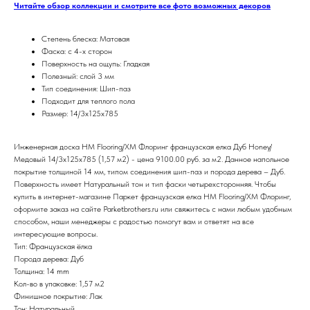
Читайте обзор коллекции и смотрите все фото возможных декоров
Степень блеска: Матовая
Фаска: с 4-х сторон
Поверхность на ощупь: Гладкая
Полезный: слой 3 мм
Тип соединения: Шип-паз
Подходит для теплого пола
Размер: 14/3х125х785
Инженерная доска HM Flooring/ХМ Флоринг французская елка Дуб Honey/
Медовый 14/3х125х785 (1,57 м2) - цена 9100.00 руб. за м2. Данное напольное
покрытие толщиной 14 мм, типом соединения шип-паз и порода дерева – Дуб.
Поверхность имеет Натуральный тон и тип фаски четырехсторонняя. Чтобы
купить в интернет-магазине Паркет французская елка HM Flooring/ХМ Флоринг,
оформите заказ на сайте Parketbrothers.ru или свяжитесь с нами любым удобным
способом, наши менеджеры с радостью помогут вам и ответят на все
интересующие вопросы.
Тип: Французская ёлка
Порода дерева: Дуб
Толщина: 14 mm
Кол-во в упаковке: 1,57 м2
Финишное покрытие: Лак
Тон: Натуральный