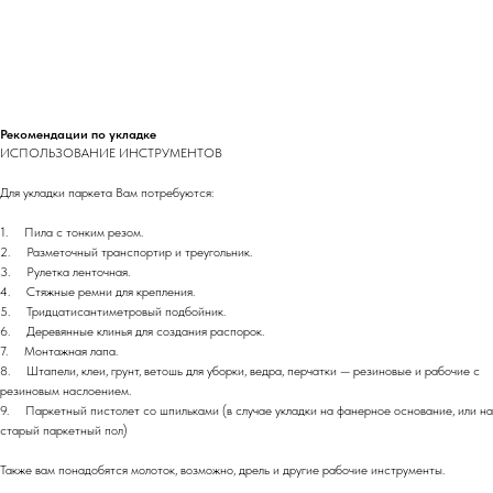
Рекомендации по укладке
ИСПОЛЬЗОВАНИЕ ИНСТРУМЕНТОВ
Для укладки паркета Вам потребуются:
1. Пила с тонким резом.
2. Разметочный транспортир и треугольник.
3. Рулетка ленточная.
4. Стяжные ремни для крепления.
5. Тридцатисантиметровый подбойник.
6. Деревянные клинья для создания распорок.
7. Монтажная лапа.
8. Штапели, клеи, грунт, ветошь для уборки, ведра, перчатки — резиновые и рабочие с
резиновым наслоением.
9. Паркетный пистолет со шпильками (в случае укладки на фанерное основание, или на
старый паркетный пол)
Также вам понадобятся молоток, возможно, дрель и другие рабочие инструменты.