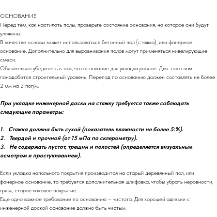
ОСНОВАНИЕ
Перед тем, как настилать полы, проверьте состояние основания, на которое они будут
уложены.
В качестве основы может использоваться бетонный пол (стяжка), или фанерное
основание. Дополнительно для выравнивания полов могут применяться нивелирующие
смеси.
Обязательно убедитесь в том, что основание для укладки ровное. Для этого вам
понадобится строительный уровень. Перепад по основанию должен составлять не более
2 мм на 2 пог/м.
При укладке инженерной доски на стяжку требуется также соблюдать
следующие параметры:
1. Стяжка должна быть сухой (показатель влажности не более 5:%).
2. Твердой и прочной (от 15 мПа по склерометру).
3. Не содержать пустот, трещин и полостей (определяется визуальным
осмотром и простукиванием).
Если укладка напольного покрытия производится на старый деревянный пол, или
фанерное основание, то требуется дополнительная шлифовка, чтобы убрать неровности,
грязь, старое лаковое покрытие.
Еще одно важное требование по основанию – чистота. Для хорошей адгезии с
инженерной доской основание должно быть чистым.