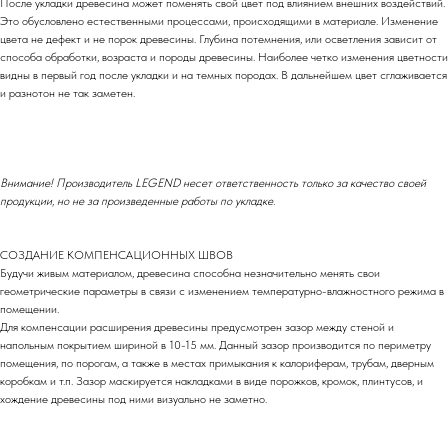
После укладки древесина может поменять свой цвет под влиянием внешних воздействий.
Это обусловлено естественными процессами, происходящими в материале. Изменение
цвета не дефект и не порок древесины. Глубина потемнения, или осветления зависит от
способа обработки, возраста и породы древесины. Наиболее четко изменения цветности
видны в первый год после укладки и на темных породах. В дальнейшем цвет сглаживается
и разнотон не так заметен.
Внимание! Производитель LEGEND несет ответственность только за качество своей
продукции, но не за произведенные работы по укладке.
СОЗДАНИЕ КОМПЕНСАЦИОННЫХ ШВОВ
Будучи живым материалом, древесина способна незначительно менять свои
геометрические параметры в связи с изменением температурно-влажностного режима в
помещении.
Для компенсации расширения древесины предусмотрен зазор между стеной и
напольным покрытием шириной в 10-15 мм. Данный зазор производится по периметру
помещения, по порогам, а также в местах примыкания к калориферам, трубам, дверным
коробкам и т.п. Зазор маскируется накладками в виде порожков, кромок, плинтусов, и
хождение древесины под ними визуально не заметно.