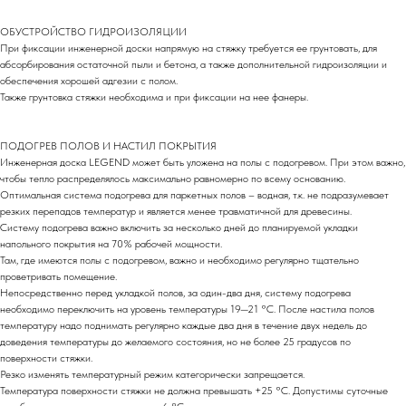
ОБУСТРОЙСТВО ГИДРОИЗОЛЯЦИИ
При фиксации инженерной доски напрямую на стяжку требуется ее грунтовать, для
абсорбирования остаточной пыли и бетона, а также дополнительной гидроизоляции и
обеспечения хорошей адгезии с полом.
Также грунтовка стяжки необходима и при фиксации на нее фанеры.
ПОДОГРЕВ ПОЛОВ И НАСТИЛ ПОКРЫТИЯ
Инженерная доска LEGEND может быть уложена на полы с подогревом. При этом важно,
чтобы тепло распределялось максимально равномерно по всему основанию.
Оптимальная система подогрева для паркетных полов – водная, т.к. не подразумевает
резких перепадов температур и является менее травматичной для древесины.
Систему подогрева важно включить за несколько дней до планируемой укладки
напольного покрытия на 70% рабочей мощности.
Там, где имеются полы с подогревом, важно и необходимо регулярно тщательно
проветривать помещение.
Непосредственно перед укладкой полов, за один-два дня, систему подогрева
необходимо переключить на уровень температуры 19—21 °С. После настила полов
температуру надо поднимать регулярно каждые два дня в течение двух недель до
доведения температуры до желаемого состояния, но не более 25 градусов по
поверхности стяжки.
Резко изменять температурный режим категорически запрещается.
Температура поверхности стяжки не должна превышать +25 °С. Допустимы суточные