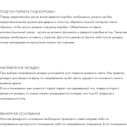
ПОДГОН ПАРКЕТА ПОД КОРОБКИ
Перед закреплением досок возле дверной коробки необходимо уложить ее без
закрепления возле проема для дверного полотна, обрезать лишний материал таким
образом, чтобы доски уходили под раму коробки. Обязательно оставьте
компенсационный зазор - доска не должна примыкать к дверной коробке встык. Такие же
зазоры необходимо оставить у порогов. Для этого делается пропил либо после укладки
полов накладывается кромочная планка или порожек.
НАПРАВЛЕНИЕ УКЛАДКИ
При выборе направления укладки учитывайте угол падения дневного света. Как правило,
укладка производится вдоль по направлению лучей света, идущего из основного окна в
дневное время.
Если в помещении уже имеется старый паркет или деревянный пол, поверх которого
делается укладка, то новые планки укладываются поперек, или под 45 градусов к
имеющемуся полу.
ФАНЕРНОЕ ОСНОВАНИЕ
Монтаж фанерного основания необходимо проводить слева направо либо по
направлению вытянутости помещения, либо по направлению освещения. Если помещение