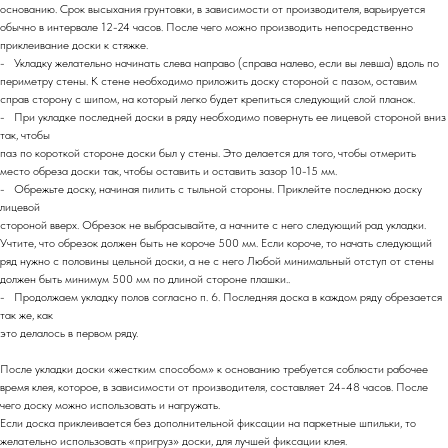
основанию. Срок высыхания грунтовки, в зависимости от производителя, варьируется
обычно в интервале 12-24 часов. После чего можно производить непосредственно
приклеивание доски к стяжке.
- Укладку желательно начинать слева направо (справа налево, если вы левша) вдоль по
периметру стены. К стене необходимо приложить доску стороной с пазом, оставим
справ сторону с шипом, на который легко будет крепиться следующий слой планок.
- При укладке последней доски в ряду необходимо повернуть ее лицевой стороной вниз
так, чтобы
паз по короткой стороне доски был у стены. Это делается для того, чтобы отмерить
место обреза доски так, чтобы оставить и оставить зазор 10-15 мм.
- Обрежьте доску, начиная пилить с тыльной стороны. Приклейте последнюю доску
лицевой
стороной вверх. Обрезок не выбрасывайте, а начните с него следующий рад укладки.
Учтите, что обрезок должен быть не короче 500 мм. Если короче, то начать следующий
ряд нужно с половины цельной доски, а не с него Любой минимальный отступ от стены
должен быть минимум 500 мм по длиной стороне плашки..
- Продолжаем укладку полов согласно п. 6. Последняя доска в каждом ряду обрезается
так же, как
это делалось в первом ряду.
После укладки доски «жестким способом» к основанию требуется соблюсти рабочее
время клея, которое, в зависимости от производителя, составляет 24-48 часов. После
чего доску можно использовать и нагружать.
Если доска приклеивается без дополнительной фиксации на паркетные шпильки, то
желательно использовать «пригруз» доски, для лучшей фиксации клея.