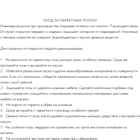
УХОД ЗА ПАРКЕТНЫМ ПОЛОМ
Инженерная доска при производстве покрывается лаком или маслом. Под воздействием
UV-лучей покрытие твердеет и надежно защищает материал от повреждений. Масляные
и лаковые покрытия не содержат формальдегида и прочих вредных веществ.
Для сохранности покрытия следуйте рекомендациям.
1. Не разносите по паркетному полу уличную грязь, особенно влажную. Сразу же
протирайте полы и вытирайте их насухо.
2. Избегайте разнесения песка и других мелкоабразивных материалов по поверхности
пола. Если это произошло, соберите загрязнения мощным пылесосом, затем влажной,
затем сухой тряпкой.
3. Защищайте полы от царапин ножками мебели. Сделайте войлочные подбивки под
ножки стульев или пользуйтесь специальными магазинными накладками для ножек
мебели из каучука.
4. Не ходите по паркету в обуви на шпильках.
5. Сразу вытирайте с паркетного пола воду, особенно горячую.
6. Свежие пятна от ягод, масел удаляются деликатным моющим средством и вытираются
насухо.
7. Не скоблите полы твердыми инструментами, не трите жесткими мочалками из
металла.
8. Не используйте жесткие чистящие средства с абразивами.