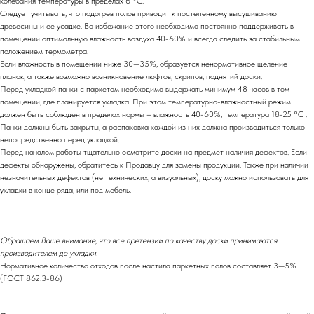
колебания температуры в пределах 6 °С.
Следует учитывать, что подогрев полов приводит к постепенному высушиванию
древесины и ее усадке. Во избежание этого необходимо постоянно поддерживать в
помещении оптимальную влажность воздуха 40-60% и всегда следить за стабильным
положением термометра.
Если влажность в помещении ниже 30—35%, образуется ненормативное щеление
планок, а также возможно возникновение люфтов, скрипов, поднятий доски.
Перед укладкой пачки с паркетом необходимо выдержать минимум 48 часов в том
помещении, где планируется укладка. При этом температурно-влажностный режим
должен быть соблюден в пределах нормы – влажность 40-60%, температура 18-25 °С .
Пачки должны быть закрыты, а распаковка каждой из них должна производиться только
непосредственно перед укладкой.
Перед началом работы тщательно осмотрите доски на предмет наличия дефектов. Если
дефекты обнаружены, обратитесь к Продавцу для замены продукции. Также при наличии
незначительных дефектов (не технических, а визуальных), доску можно использовать для
укладки в конце ряда, или под мебель.
Обращаем Ваше внимание, что все претензии по качеству доски принимаются
производителем до укладки.
Нормативное количество отходов после настила паркетных полов составляет 3—5%
(ГОСТ 862.3-86)