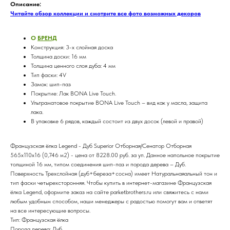
Описание:
Читайте обзор коллекции и смотрите все фото возможных декоров
О
БРЕНД
Конструкция: 3-х слойная доска
Толщина доски: 16 мм
Толщина ценного слоя дуба: 4 мм
Тип фаски: 4V
Замок: шип-паз
Покрытие: Лак BONA Live Touch.
Ультраматовое покрытие BONA Live Touch – вид как у масла, защита
лака.
В упаковке 6 рядов, каждый состоит из двух досок (левой и правой)
Французская ёлка Legend - Дуб Superior Отборная/Сенатор Отборная
565х110х16 (0,746 м2) - цена от 8228.00 руб. за уп. Данное напольное покрытие
толщиной 16 мм, типом соединения шип-паз и порода дерева – Дуб.
Поверхность Трехслойная (дуб+береза+сосна) имеет Натуральнаяальный тон и
тип фаски четырехсторонняя. Чтобы купить в интернет-магазине Французская
ёлка Legend, оформите заказ на сайте parketbrothers.ru или свяжитесь с нами
любым удобным способом, наши менеджеры с радостью помогут вам и ответят
на все интересующие вопросы.
Тип: Французская ёлка
Порода дерева: Дуб