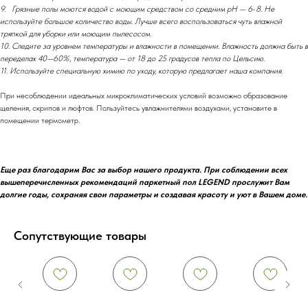
9. Грязные полы моются водой с моющим средством со средним рН — 6
-
8. Не
используйте большое количество воды. Лучше всего воспользоваться чуть влажной
тряпкой для уборки или моющим пылесосом.
10. Следите за уровнем температуры и влажности в помещении. Влажность должна быть в
переделах 40—60%, температура — от 18 до 25 градусов тепла по Цельсию.
11. Используйте специальную химию по уходу, которую предлагает наша компания.
При несоблюдении идеальных микроклиматических условий возможно образование
щеления, скрипов и люфтов. Пользуйтесь увлажнителями воздухами, установите в
помещении термометр.
Еще раз благодарим Вас за выбор нашего продукта. При соблюдении всех
вышеперечисленных рекомендаций паркетный пол LEGEND прослужит Вам
долгие годы, сохраняя свои параметры и создавая красоту и уют в Вашем доме.
Сопутствующие товары