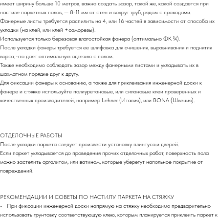
имеет ширину больше 10 метров, важно создать зазор, такой же, какой создается при
настиле паркетных полов, — 8-11 мм от стен и вокруг труб, рядом с проходами.
Фанерные листы требуется распилить на 4, или 16 частей в зависимости от способа их
укладки (на клей, или клей +саморезы).
Используется только березовая влагостойкая фанера (оптимально ФК ¾).
После укладки фанеры требуется ее шлифовка для очишения, выравнивания и поднятия
ворса, что дает оптимальную адгезию с полом.
Также необходимо соблюдать зазор между фанерными листами и укладывать их в
шахматном порядке друг к другу.
Для фиксации фанеры к основанию, а также для приклеивания инженерной доски к
фанере и стяжке используйте полиуретановые, или силановые клеи проверенных и
качественных производителей, например Lehner (Италия), или BONA (Швеция).
ОТДЕЛОЧНЫЕ РАБОТЫ
После укладки паркета следует произвести установку плинтуса.и дверей.
Если паркет укладывается до проведения прочих отделочных работ, поверхность пола
можно застелить оргалитом, или ватином, которые уберегут напольное покрытие от
повреждений.
РЕКОМЕНДАЦИИ И СОВЕТЫ ПО НАСТИЛУ ПАРКЕТА НА СТЯЖКУ
- При фиксации инженерной доски напрямую на стяжку необходимо предварительно
использовать грунтовку соответствующую клею, которым планируется приклеить паркет к