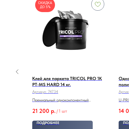
СКИДКА
ДО 5%
кг
Клей для паркета TRICOL PRO 1K
Одн
PT-MS HARD 14 кг.
поли
соде
Артикул:
74734
Артик
вый клей FD
PRIM
Премиальный однокомпонентный
U-PR
высокопрочный клей на основе STP-
21 200
р.
14 
/
1 шт
полимера
ПОДРОБНЕЕ
ПО