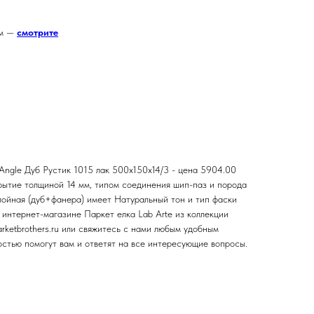
ем —
смотрите
Angle Дуб Рустик 1015 лак 500х150х14/3 - цена 5904.00
крытие толщиной 14 мм, типом соединения шип-паз и порода
лойная (дуб+фанера) имеет Натуральный тон и тип фаски
 интернет-магазине Паркет елка Lab Arte из коллекции
arketbrothers.ru или свяжитесь с нами любым удобным
стью помогут вам и ответят на все интересующие вопросы.