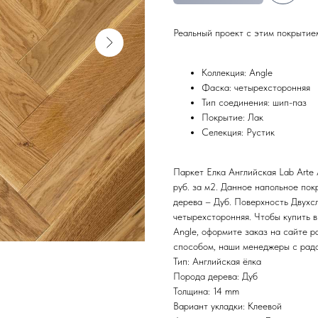
Реальный проект с этим покрыти
Коллекция: Angle
Фаска: четырехсторонняя
Тип соединения: шип-паз
Покрытие: Лак
Селекция: Рустик
Паркет Елка Английская Lab Arte 
руб. за м2. Данное напольное по
дерева – Дуб. Поверхность Двухс
четырехсторонняя. Чтобы купить в
Angle, оформите заказ на сайте p
способом, наши менеджеры с радо
Тип: Английская ёлка
Порода дерева: Дуб
Толщина: 14 mm
Вариант укладки: Клеевой