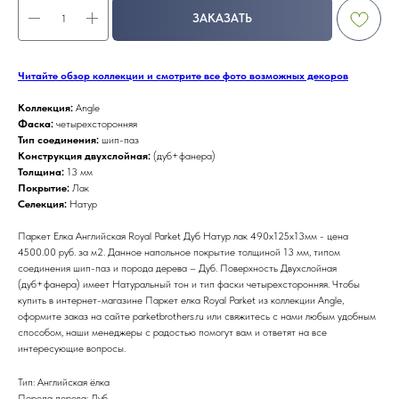
ЗАКАЗАТЬ
Читайте обзор коллекции и смотрите все фото возможных декоров
Коллекция:
Angle
Фаска:
четырехсторонняя
Тип соединения:
шип-паз
Конструкция двухслойная:
(дуб+фанера)
Толщина:
13 мм
Покрытие:
Лак
Селекция:
Натур
Паркет Елка Английская Royal Parket Дуб Натур лак 490х125х13мм - цена
4500.00 руб. за м2. Данное напольное покрытие толщиной 13 мм, типом
соединения шип-паз и порода дерева – Дуб. Поверхность Двухслойная
(дуб+фанера) имеет Натуральный тон и тип фаски четырехсторонняя. Чтобы
купить в интернет-магазине Паркет елка Royal Parket из коллекции Angle,
оформите заказ на сайте parketbrothers.ru или свяжитесь с нами любым удобным
способом, наши менеджеры с радостью помогут вам и ответят на все
интересующие вопросы.
Тип: Английская ёлка
Порода дерева: Дуб