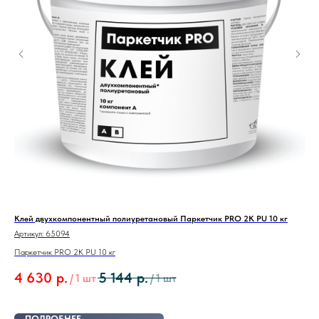
Клей двухкомпонентный полиуретановый Паркетчик PRO 2K PU 10 кг
Быс
SF 6
Артикул:
65094
Арт
Паркетчик PRO 2K PU 10 кг
гру
4 630
р.
5 144
р.
/
1 шт
/
1 шт
PR
11
ПОДРОБНЕЕ