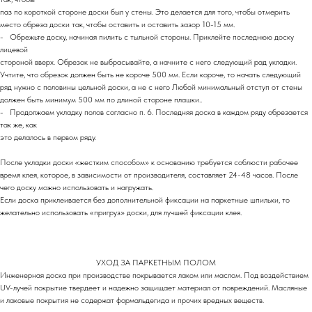
паз по короткой стороне доски был у стены. Это делается для того, чтобы отмерить
место обреза доски так, чтобы оставить и оставить зазор 10-15 мм.
- Обрежьте доску, начиная пилить с тыльной стороны. Приклейте последнюю доску
лицевой
стороной вверх. Обрезок не выбрасывайте, а начните с него следующий рад укладки.
Учтите, что обрезок должен быть не короче 500 мм. Если короче, то начать следующий
ряд нужно с половины цельной доски, а не с него Любой минимальный отступ от стены
должен быть минимум 500 мм по длиной стороне плашки..
- Продолжаем укладку полов согласно п. 6. Последняя доска в каждом ряду обрезается
так же, как
это делалось в первом ряду.
После укладки доски «жестким способом» к основанию требуется соблюсти рабочее
время клея, которое, в зависимости от производителя, составляет 24-48 часов. После
чего доску можно использовать и нагружать.
Если доска приклеивается без дополнительной фиксации на паркетные шпильки, то
желательно использовать «пригруз» доски, для лучшей фиксации клея.
УХОД ЗА ПАРКЕТНЫМ ПОЛОМ
Инженерная доска при производстве покрывается лаком или маслом. Под воздействием
UV-лучей покрытие твердеет и надежно защищает материал от повреждений. Масляные
и лаковые покрытия не содержат формальдегида и прочих вредных веществ.