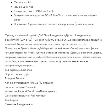
Тип фаски: 4V
Замок: шип-паз
Покрытие: Лак BONA Live Touch.
Ультраматовое покрытие BONA Live Touch – вид как у масла, защита
лака.
В упаковке 6 рядов, каждый состоит из двух досок (левой и правой)
Французская ёлка Legend - Дуб Grey Натуральная/Графит Натуральная
565х110х16 (0,746 м2) - цена от 7310.00 руб. за уп. Данное напольное покрытие
толщиной 16 мм, типом соединения шип-паз и порода дерева – Дуб.
Поверхность Трехслойная (дуб+береза+сосна) имеет Серый тон и тип фаски
четырехсторонняя. Чтобы купить в интернет-магазине Французская ёлка Legend,
оформите заказ на сайте parketbrothers.ru или свяжитесь с нами любым удобным
способом, наши менеджеры с радостью помогут вам и ответят на все
интересующие вопросы.
Тип: Французская ёлка
Порода дерева: Дуб
Толщина: 16 mm
Кол-во в упаковке: 0,746 м2 (12 плашек)
Вариант укладки: Клеевой
Коллекция: Legend Trend Line/Линия тренда
Финишное покрытие: Лак матовый
Тон: Серый
Селекция: Натуральная