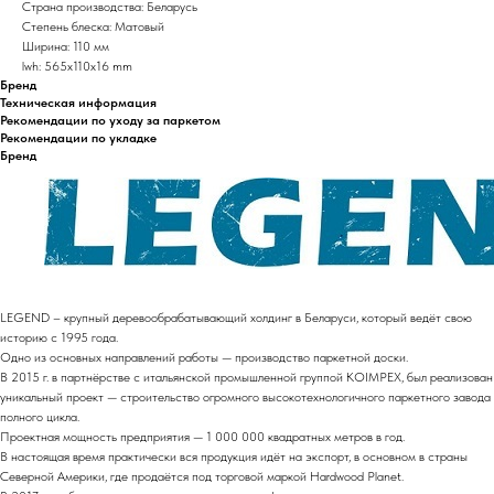
Страна производства: Беларусь
Степень блеска: Матовый
Ширина: 110 мм
lwh: 565x110x16 mm
Бренд
Техническая информация
Рекомендации по уходу за паркетом
Рекомендации по укладке
Бренд
LEGEND – крупный деревообрабатывающий холдинг в Беларуси, который ведёт свою
историю с 1995 года.
Одно из основных направлений работы — производство паркетной доски.
В 2015 г. в партнёрстве с итальянской промышленной группой KOIMPEX, был реализован
уникальный проект — строительство огромного высокотехнологичного паркетного завода
полного цикла.
Проектная мощность предприятия — 1 000 000 квадратных метров в год.
В настоящая время практически вся продукция идёт на экспорт, в основном в страны
Северной Америки, где продаётся под торговой маркой Hardwood Planet.