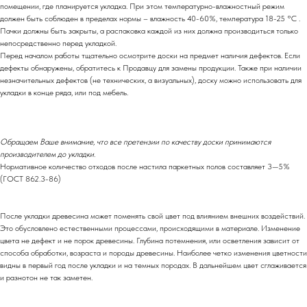
помещении, где планируется укладка. При этом температурно-влажностный режим
должен быть соблюден в пределах нормы – влажность 40-60%, температура 18-25 °С .
Пачки должны быть закрыты, а распаковка каждой из них должна производиться только
непосредственно перед укладкой.
Перед началом работы тщательно осмотрите доски на предмет наличия дефектов. Если
дефекты обнаружены, обратитесь к Продавцу для замены продукции. Также при наличии
незначительных дефектов (не технических, а визуальных), доску можно использовать для
укладки в конце ряда, или под мебель.
Обращаем Ваше внимание, что все претензии по качеству доски принимаются
производителем до укладки.
Нормативное количество отходов после настила паркетных полов составляет 3—5%
(ГОСТ 862.3-86)
После укладки древесина может поменять свой цвет под влиянием внешних воздействий.
Это обусловлено естественными процессами, происходящими в материале. Изменение
цвета не дефект и не порок древесины. Глубина потемнения, или осветления зависит от
способа обработки, возраста и породы древесины. Наиболее четко изменения цветности
видны в первый год после укладки и на темных породах. В дальнейшем цвет сглаживается
и разнотон не так заметен.