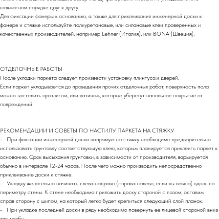
шахматном порядке друг к другу.
Для фиксации фанеры к основанию, а также для приклеивания инженерной доски к
фанере и стяжке используйте полиуретановые, или силановые клеи проверенных и
качественных производителей, например Lehner (Италия), или BONA (Швеция).
ОТДЕЛОЧНЫЕ РАБОТЫ
После укладки паркета следует произвести установку плинтуса.и дверей.
Если паркет укладывается до проведения прочих отделочных работ, поверхность пола
можно застелить оргалитом, или ватином, которые уберегут напольное покрытие от
повреждений.
РЕКОМЕНДАЦИИ И СОВЕТЫ ПО НАСТИЛУ ПАРКЕТА НА СТЯЖКУ
- При фиксации инженерной доски напрямую на стяжку необходимо предварительно
использовать грунтовку соответствующую клею, которым планируется приклеить паркет к
основанию. Срок высыхания грунтовки, в зависимости от производителя, варьируется
обычно в интервале 12-24 часов. После чего можно производить непосредственно
приклеивание доски к стяжке.
- Укладку желательно начинать слева направо (справа налево, если вы левша) вдоль по
периметру стены. К стене необходимо приложить доску стороной с пазом, оставим
справ сторону с шипом, на который легко будет крепиться следующий слой планок.
- При укладке последней доски в ряду необходимо повернуть ее лицевой стороной вниз
так, чтобы