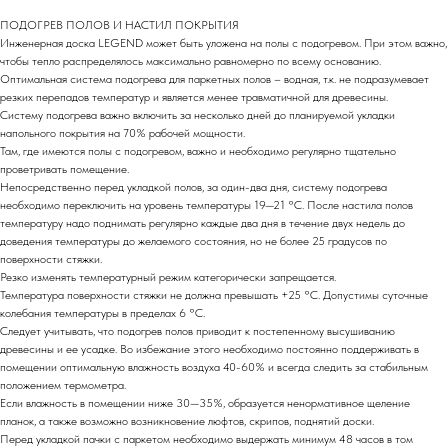
ПОДОГРЕВ ПОЛОВ И НАСТИЛ ПОКРЫТИЯ
Инженерная доска LEGEND может быть уложена на полы с подогревом. При этом важно,
чтобы тепло распределялось максимально равномерно по всему основанию.
Оптимальная система подогрева для паркетных полов – водная, т.к. не подразумевает
резких перепадов температур и является менее травматичной для древесины.
Систему подогрева важно включить за несколько дней до планируемой укладки
напольного покрытия на 70% рабочей мощности.
Там, где имеются полы с подогревом, важно и необходимо регулярно тщательно
проветривать помещение.
Непосредственно перед укладкой полов, за один-два дня, систему подогрева
необходимо переключить на уровень температуры 19—21 °С. После настила полов
температуру надо поднимать регулярно каждые два дня в течение двух недель до
доведения температуры до желаемого состояния, но не более 25 градусов по
поверхности стяжки.
Резко изменять температурный режим категорически запрещается.
Температура поверхности стяжки не должна превышать +25 °С. Допустимы суточные
колебания температуры в пределах 6 °С.
Следует учитывать, что подогрев полов приводит к постепенному высушиванию
древесины и ее усадке. Во избежание этого необходимо постоянно поддерживать в
помещении оптимальную влажность воздуха 40-60% и всегда следить за стабильным
положением термометра.
Если влажность в помещении ниже 30—35%, образуется ненормативное щеление
планок, а также возможно возникновение люфтов, скрипов, поднятий доски.
Перед укладкой пачки с паркетом необходимо выдержать минимум 48 часов в том