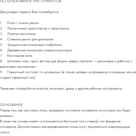
ИСПОЛЬЗОВАНИЕ ИНСТРУМЕНТОВ
Для укладки паркета Вам потребуются:
1. Пила с тонким резом.
2. Разметочный транспортир и треугольник.
3. Рулетка ленточная.
4. Стяжные ремни для крепления.
5. Тридцатисантиметровый подбойник.
6. Деревянные клинья для создания распорок.
7. Монтажная лапа.
8. Штапели, клеи, грунт, ветошь для уборки, ведра, перчатки — резиновые и рабочие с
резиновым наслоением.
9. Паркетный пистолет со шпильками (в случае укладки на фанерное основание, или на
старый паркетный пол)
Также вам понадобятся молоток, возможно, дрель и другие рабочие инструменты.
ОСНОВАНИЕ
Перед тем, как настилать полы, проверьте состояние основания, на которое они будут
уложены.
В качестве основы может использоваться бетонный пол (стяжка), или фанерное
основание. Дополнительно для выравнивания полов могут применяться нивелирующие
смеси.