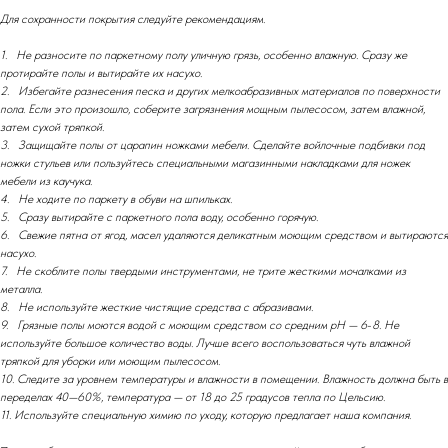
Для сохранности покрытия следуйте рекомендациям.
1. Не разносите по паркетному полу уличную грязь, особенно влажную. Сразу же
протирайте полы и вытирайте их насухо.
2. Избегайте разнесения песка и других мелкоабразивных материалов по поверхности
пола. Если это произошло, соберите загрязнения мощным пылесосом, затем влажной,
затем сухой тряпкой.
3. Защищайте полы от царапин ножками мебели. Сделайте войлочные подбивки под
ножки стульев или пользуйтесь специальными магазинными накладками для ножек
мебели из каучука.
4. Не ходите по паркету в обуви на шпильках.
5. Сразу вытирайте с паркетного пола воду, особенно горячую.
6. Свежие пятна от ягод, масел удаляются деликатным моющим средством и вытираются
насухо.
7. Не скоблите полы твердыми инструментами, не трите жесткими мочалками из
металла.
8. Не используйте жесткие чистящие средства с абразивами.
9. Грязные полы моются водой с моющим средством со средним рН — 6
-
8. Не
используйте большое количество воды. Лучше всего воспользоваться чуть влажной
тряпкой для уборки или моющим пылесосом.
10. Следите за уровнем температуры и влажности в помещении. Влажность должна быть в
переделах 40—60%, температура — от 18 до 25 градусов тепла по Цельсию.
11. Используйте специальную химию по уходу, которую предлагает наша компания.