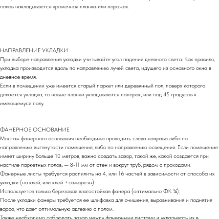
полов накладывается кромочная планка или порожек.
НАПРАВЛЕНИЕ УКЛАДКИ
При выборе направления укладки учитывайте угол падения дневного света. Как правило,
укладка производится вдоль по направлению лучей света, идущего из основного окна в
дневное время.
Если в помещении уже имеется старый паркет или деревянный пол, поверх которого
делается укладка, то новые планки укладываются поперек, или под 45 градусов к
имеющемуся полу.
ФАНЕРНОЕ ОСНОВАНИЕ
Монтаж фанерного основания необходимо проводить слева направо либо по
направлению вытянутости помещения, либо по направлению освещения. Если помещение
имеет ширину больше 10 метров, важно создать зазор, такой же, какой создается при
настиле паркетных полов, — 8-11 мм от стен и вокруг труб, рядом с проходами.
Фанерные листы требуется распилить на 4, или 16 частей в зависимости от способа их
укладки (на клей, или клей +саморезы).
Используется только березовая влагостойкая фанера (оптимально ФК ¾).
После укладки фанеры требуется ее шлифовка для очишения, выравнивания и поднятия
ворса, что дает оптимальную адгезию с полом.
Также необходимо соблюдать зазор между фанерными листами и укладывать их в