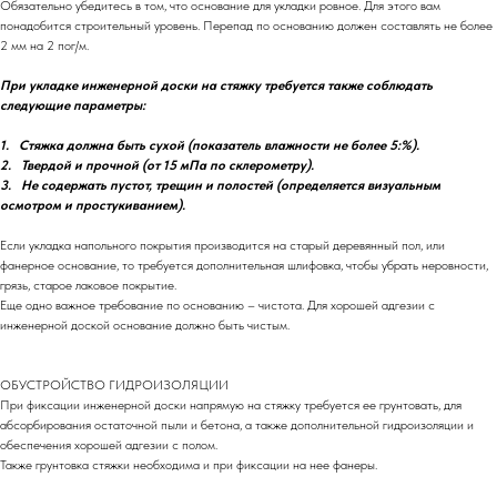
Обязательно убедитесь в том, что основание для укладки ровное. Для этого вам
понадобится строительный уровень. Перепад по основанию должен составлять не более
2 мм на 2 пог/м.
При укладке инженерной доски на стяжку требуется также соблюдать
следующие параметры:
1. Стяжка должна быть сухой (показатель влажности не более 5:%).
2. Твердой и прочной (от 15 мПа по склерометру).
3. Не содержать пустот, трещин и полостей (определяется визуальным
осмотром и простукиванием).
Если укладка напольного покрытия производится на старый деревянный пол, или
фанерное основание, то требуется дополнительная шлифовка, чтобы убрать неровности,
грязь, старое лаковое покрытие.
Еще одно важное требование по основанию – чистота. Для хорошей адгезии с
инженерной доской основание должно быть чистым.
ОБУСТРОЙСТВО ГИДРОИЗОЛЯЦИИ
При фиксации инженерной доски напрямую на стяжку требуется ее грунтовать, для
абсорбирования остаточной пыли и бетона, а также дополнительной гидроизоляции и
обеспечения хорошей адгезии с полом.
Также грунтовка стяжки необходима и при фиксации на нее фанеры.