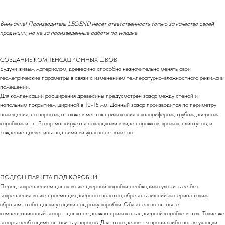
Внимание! Производитель LEGEND несет ответственность только за качество своей
продукции, но не за произведенные работы по укладке.
СОЗДАНИЕ КОМПЕНСАЦИОННЫХ ШВОВ
Будучи живым материалом, древесина способна незначительно менять свои
геометрические параметры в связи с изменением температурно-влажностного режима в
помещении.
Для компенсации расширения древесины предусмотрен зазор между стеной и
напольным покрытием шириной в 10-15 мм. Данный зазор производится по периметру
помещения, по порогам, а также в местах примыкания к калориферам, трубам, дверным
коробкам и т.п. Зазор маскируется накладками в виде порожков, кромок, плинтусов, и
хождение древесины под ними визуально не заметно.
ПОДГОН ПАРКЕТА ПОД КОРОБКИ
Перед закреплением досок возле дверной коробки необходимо уложить ее без
закрепления возле проема для дверного полотна, обрезать лишний материал таким
образом, чтобы доски уходили под раму коробки. Обязательно оставьте
компенсационный зазор - доска не должна примыкать к дверной коробке встык. Такие же
зазоры необходимо оставить у порогов. Для этого делается пропил либо после укладки