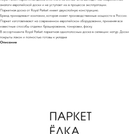
аналоги европейской доски и не уступает им в процессе эксплуатации.
Паркетная доска от Royal Parket имеет двухслойную конструкцию.
Бренд принадлежит компании, которая имеет производственные мощности в России.
Паркет изготавливают на современном европейском оборудовании, применяя все
известные способы отделки: браширование, тонировки, фаску.
В ассортименте Royal Parket паркетная однополосным доска в селекции: натур. Доски
покрыты лаком и полностью готовы к укладке
Описание