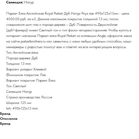
Селекция:
Натур
Паркет Елка Английская Royal Parket Дуб Натур Роуз лак 490х125х13мм - цена
4500.00 руб. за м2. Данное напольное покрытие толщиной 13 мм, типом
соединения шип-паз и порода дерева – Дуб. Поверхность Двухслойная
(дуб+фанера) имеет Светлый тон и тип фаски четырехсторонняя. Чтобы купить в
интернет-магазине Паркет елка Royal Parket из коллекции Angle, оформите заказ
на сайте parketbrothers.ru или свяжитесь с нами любым удобным способом, наши
менеджеры с радостью помогут вам и ответят на все интересующие вопросы.
Тип: Английская ёлка
Порода дерева: Дуб
Толщина: 13 mm
Вариант укладки: Клеевой
Финишное покрытие: Лак
Вариант покрытия: Паркет Ёлка
Тон: Светлый
Селекция: Натур
Страна производства: Россия
Ширина: 125 мм
lwh: 490x125x13 mm
Бренд
Описание
Бренд