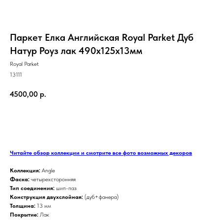
Паркет Елка Английская Royal Parket Дуб
Натур Роуз лак 490х125х13мм
Royal Parket
13111
4500,00
р.
ЗАКАЗАТЬ
Читайте обзор коллекции и смотрите все фото возможных декоров
Коллекция:
Angle
Фаска:
четырехсторонняя
Тип соединения:
шип-паз
Конструкция двухслойная:
(дуб+фанера)
Толщина:
13 мм
Покрытие:
Лак