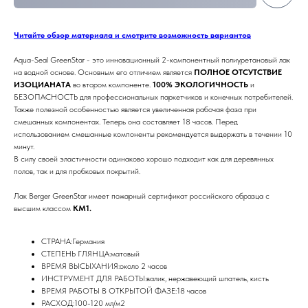
Читайте обзор материала и смотрите возможность вариантов
Aqua-Seal GreenStar - это инновационный 2-компонентный полиуретановый лак
на водной основе. Основным его отличием является
ПОЛНОЕ ОТСУТСТВИЕ
ИЗОЦИАНАТА
во втором компоненте.
100% ЭКОЛОГИЧНОСТЬ
и
БЕЗОПАСНОСТЬ для профессиональных паркетчиков и конечных потребителей.
Также полезной особенностью является увеличенная рабочая фаза при
смешанных компонентах. Теперь она составляет 18 часов. Перед
использованием смешанные компоненты рекомендуется выдержать в течении 10
минут.
В силу своей эластичности одинаково хорошо подходит как для деревянных
полов, так и для пробковых покрытий.
Лак Berger GreenStar имеет пожарный сертификат российского образца с
высшим классом
КМ1.
СТРАНА:Германия
СТЕПЕНЬ ГЛЯНЦА:матовый
ВРЕМЯ ВЫСЫХАНИЯ:около 2 часов
ИНСТРУМЕНТ ДЛЯ РАБОТЫ:валик, нержавеющий шпатель, кисть
ВРЕМЯ РАБОТЫ В ОТКРЫТОЙ ФАЗЕ:18 часов
РАСХОД:100-120 мл/м2