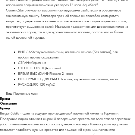
напольного покрытия возможна уже через 12 часа. AquaSeal®
CeramicStar отличается высокими изолирующими свойствами и обеспечивает
максимальную защиту. Благодаря прочной плёнке он способен изолировать
вещества, содержащиеся в клеевом установочном слое старых паркетных полов,
препятствует вымыванию солей. Идеально подходит как для деревянных полов из
экзотических пород, так и для художественного паркета, состоящего из более
одной древесной породы.
ВИД ЛАКА:двухкомпонентный, на водной основе (без запаха), для
пробки, против скольжения
СТРАНА:Германия
СТЕПЕНЬ ГЛЯНЦА:матовый
ВРЕМЯ ВЫСЫХАНИЯ:около 2 часов
ИНСТРУМЕНТ ДЛЯ РАБОТЫ:валик, нержавеющий шпатель, кисть
РАСХОД:100-120 мл/м2
Вид: Паркетные лаки
Бренд
Описание
Бренд
Berger-Seidle - один из ведущих производителей паркетной химии из Германии.
Продукцию фирмы отличает широкий ассортимент средств для всех этапов паркетных
работ и неизменное качество, которому доверяют мастера. Разнообразие продукции
позволяет подобрать нужные средства для помещений с разными условиями
эксплуатации и функциями, учитывая и условия проведения работ.