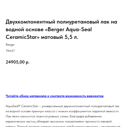
Двухкомпонентный полиуретановый лак на
водной основе «Berger Aqua-Seal
CeramicStar» матовый 5,5 л.
Berger
74647
24905,00
р.
ЗАКАЗАТЬ
Читайте обзор материала и смотрите возможность вариантов
AquaSeal® CeramicStar – универсальный двухкомпонентный полиуретановый лак
на водной основе премиум-класса с низким коэффициентом заданной вязкости.
Лак легко наносится, ложится ровным слоем, благодаря добавлению
керамических частиц обладает высокими показателями прочности лаковой
плёнки. Данный продукт отлично подходит для быстрого ремонта – эксплуатация